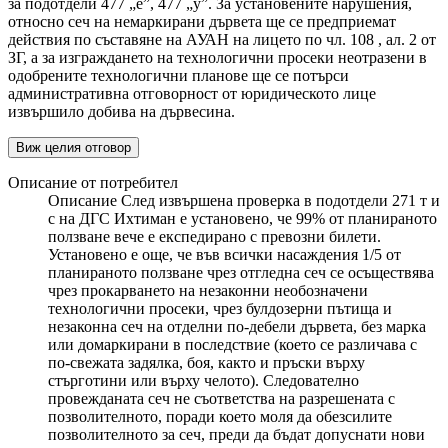
за подотдели 477 „е”, 477 „у”. За установените нарушения,
относно сеч на немаркирани дървета ще се предприемат
действия по съставяне на АУАН на лицето по чл. 108 , ал. 2 от
ЗГ, а за изграждането на технологични просеки неотразени в
одобрените технологични планове ще се потърси
административна отговорност от юридическото лице
извършило добива на дървесина.
Виж целия отговор
Описание от потребител
Описание След извършена проверка в подотдели 271 т и
с на ДГС Ихтиман е установено, че 99% от планираното
ползване вече е експедирано с превозни билети.
Установено е още, че във всички насаждения 1/5 от
планираното ползване чрез отгледна сеч се осъществява
чрез прокарването на незаконни необозначени
технологични просеки, чрез булдозерни пътища и
незаконна сеч на отделни по-дебели дървета, без марка
или домаркирани в последствие (което се различава с
по-свежата задялка, боя, както и пръски върху
стърготини или върху челото). Следователно
провежданата сеч не съответства на разрешената с
позволителното, поради което моля да обезсилите
позволителното за сеч, преди да бъдат допуснати нови