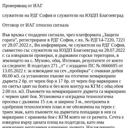
Проверяващ от ИАГ
служители на РДГ София и служители на ЮЗДП Благоевград
Отговор от ИАГ относно сигнала
Във връзка с подадени сигнали, чрез платформата „Защити
гората”, регистрирани в РДГ София, с вх. № РДГ14-7220, 7221
от 28.07.2022 г., Ви информирам, че служители на РДГ София,
съвместно със служители на ЮЗДП Благоевград на 28.07.2022
г. са извършили проверки, в държавни горски територии, в
землището на с. Мухово, общ. Ихтиман, резултатите от които
са следните: В подотдел 271 ,,т” с издадено ПС № 0666695 от
13.05.2022 г. за извеждане на сеч ,,пробирка” с очакван добив
80.00 м3. са установени пънове на отсечени немаркирани
дървета 2 бр. от черен бор и 17 бр. от черен бор маркирани с
по светъл цвят на боята и без ясен контур на КГМ с общ обем
2.00 пл. м3. Пъновете на немаркираните дървета са маркирани
с червен цвят боя. Установена е изградена технологична
просека с дължина 15 л.м. и ширина 3 м., неотразена в
одобрения технологичен план и не обозначена на терен с
траен знак, като пъновете на дърветата попадащи в нея са
маркирани с оранжева боя с КГМ която не се разчита. Сечта е
изведена върху цялата площ на подотдела, като има
маркирани неотсечени единични дървета. Насаждението