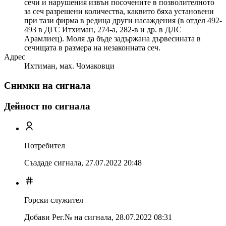
сечи и нарушения извън посочените в позволителното
за сеч разрешени количества, каквито бяха установени
при тази фирма в редица други насаждения (в отдел 492-
493 в ДГС Итхиман, 274-а, 282-в и др. в ДЛС
Арамлиец). Моля да бъде задържана дървесината в
сечищата в размера на незаконната сеч.
Адрес
Ихтиман, мах. Чомаковци
Снимки на сигнала
Дейност по сигнала
Потребител
Създаде сигнала,
27.07.2022 20:48
Горски служител
Добави Рег.№ на сигнала
,
28.07.2022 08:31