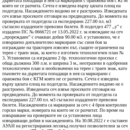
дърветата попадащи в нея са маркирани с оранжева боя с КГМ
която не се разчита. Сечта е изведена върху цялата площ на
подотдела. Насаждението видимо не е разстроено. Изведената
сеч извън просеките отговаря на предвидената. До момента на
проверката от подотдела са експедирани 227.00 пл. м3
съгласно издадените превозни билети. В подотдел 477 ,,у” с
издадено ПС № 0666721 от 13.05.2022 г. за извеждане на сеч
,,прореждане” с очакван добив 90.00 м3. е установено, че е
извършено допълнително маркиране със синя боя за
изграждане на тракторен извозен път, същите ограничени на
терен с траен знак, за което е изготвен технологичен план №
3. Установени са изградени 2 бр. технологични просеки с
обща дължина 300 л.м. и ширина 3 м., неотразени в одобрения
технологичен план и необозначени на терен с траен знак, като
пъновете на дърветата попадащи в нея са маркирани с
оранжева боя с КГМ която не се разчита. Сечта е изведена
върху цялата площ на подотдела. Насаждението видимо не е
разстроено. Изведената сеч извън просеките отговаря на
предвидената. До момента на проверката от подотдела са
експедирани 227.00 пл. м3 съгласно издадените превозни
билети. Насажденията са маркирани за сеч с 4 броя контролни
горски марки, номерата на които не се разчитат. По време на
извършване на проверките не са установени лица
извършващи добив в насажденията. На 30.08.2022 г е съставен
АУАН на регистрирания лесовъд получил позволителни за сеч