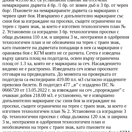
немаркирани дървета 4 бр. /1 бр. от зимен дъб и 3 бр. от черен
бор/. Пъновете на немаркираните дървета са маркирани с
червен цвят боя. Извършено е допълнително маркиране със
синя боя за изграждане на просеки, същите ограничени на
терен с траен знак, за което е изготвен технологичен план №
2. Установени са изградени 3 бр. технологични просеки с
обща дължина 110 л.м. и ширина 3 м., неотразени в одобрения
технологичен план и не обозначени на терен с траен знак,
като пъновете на дърветата попадащи в нея са маркирани с
оранжева боя с КГМ която не се разчита. Сечта е изведена
върху цялата площ на подотдела, освен върху ограничена
площ от 1.3 ха, която не е маркирана за сеч. Насаждението
видимо не е разстроено. Изведената сеч извън просеките
отговаря на предвидената. До момента на проверката от
подотдела са експедирани 419.00 пл. м3 съгласно издадените
превозни билети. В подотдел 477 ,,в” с издадено ПС №
0666720 от 13.05.2022 г. за извеждане на сеч ,,прореждане” с
очакван добив 218.00 м3. е установено, че е извършено
допълнително маркиране със синя боя за изграждане на
просеки, същите ограничени на терен с траен знак, за което е
изготвен технологичен план № 2. Установени са изградени 3
бр. технологични просеки с обща дължина 120 л.м. и ширина
3 м., неотразени в одобрения технологичен план и
необозначени на терен с траен знак, като пъновете на