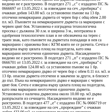
видимо не е разстроено. В подотдел 271 ,,с” с издадено ПС №
0666697 от 13.05.2022 г. за извеждане на сеч ,,пробирка” с
очакван добив 143.00 м3. са установени пънове на 13 бр.
отсечени немаркирани дървета от черен бор с общ обем 2.00
пл. м3. Пъновете на немаркираните дървета са маркирани с
червен цвят боя. Установена е изградена технологична
просека с дължина 30 л.м. и ширина 3 м., неотразена в
одобрения технологичен план и не обозначена на терен с
траен знак, като пъновете на дърветата попадащи в нея са
маркирани с оранжева боя с КГМ която не се разчита. Сечта е
изведена върху цялата площ на подотдела, като има
маркирани неотсечени единични дървета. Насаждението
видимо не е разстроено. В подотдел 271 ,,п” с издадено ПС №
0666701 от 13.05.2022 г. за извеждане на сеч ,,пробирка” с
очакван добив 124.00 м3. са установени пънове на 1 бр.
отсечено немаркирано дърво от черен бор с обем 0.11 пл. м3. и
13 бр. опасни дървета отсечени и закачени за други, в близост
до път. Пъна на немаркираното дърво е маркиран с червен
цвят боя. Сечта е изведена върху цялата площ на подотдела,
като има маркирани неотсечени единични дървета.
Установена е налична дървесина около 10.00 пр. м3 дърва
разпръснати из сечището. Насаждението видимо не е
разстроено. В подотдел 477 ,,е” с издадено ПС № 0666719 от
13.05.2022 г. за извеждане на сеч ,,прореждане” с очакван
добив 433.00 м3. са установени пънове на отсечени