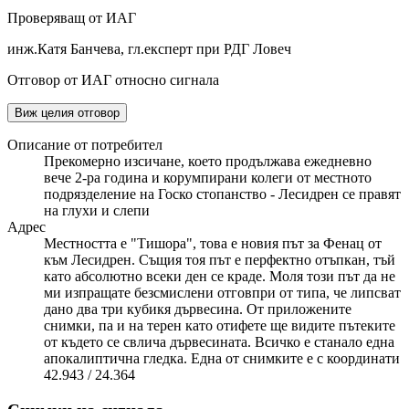
Проверяващ от ИАГ
инж.Катя Банчева, гл.експерт при РДГ Ловеч
Отговор от ИАГ относно сигнала
Виж целия отговор
Описание от потребител
Прекомерно изсичане, което продължава ежедневно
вече 2-ра година и корумпирани колеги от местното
подрязделение на Госко стопанство - Лесидрен се правят
на глухи и слепи
Адрес
Местността е "Тишора", това е новия път за Фенац от
към Лесидрен. Същия тоя път е перфектно отъпкан, тъй
като абсолютно всеки ден се краде. Моля този път да не
ми изпращате безсмислени отговпри от типа, че липсват
дано два три кубикя дървесина. От приложените
снимки, па и на терен като отифете ще видите пътеките
от където се свлича дървесината. Всичко е станало една
апокалиптична гледка. Една от снимките е с координати
42.943 / 24.364