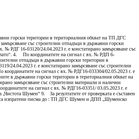
жавни горски територии в териториалния обхват на ТП ДГС
 замърсяване със строителни отпадъци в държавни горски
№ РДГ 16-03120/24.04.2023 г. е констатирано замърсяване със
ато“. 4. По координатите на сигнал с вх. № РДП 6-
строителни отпадъци в държавни горски територии в
9/24.04.2023 г. е констатирано замърсяване със строителни
оординатите на сигнал с вх. № РДГ16-033304/02.05.2023 г. е
ените в държавни горски територии в териториалния обхват на
ирано замърсяване със строителни материали и налични
динатите на сигнал с вх. № РДГ16-03351/ 03.05.2023 г. е
а „Чистота Шумен“ 9. За резултатите от проверката е съставен
е са изпратени писма до : ТП ДГС Шумен и ДПП „Шуменско