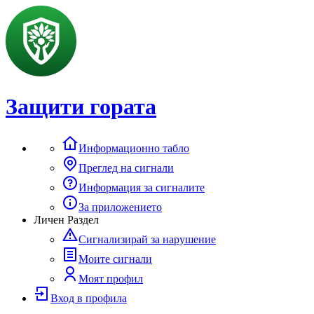
Защити гората
Информационно табло
Преглед на сигнали
Информация за сигналите
За приложението
Личен Раздел
Сигнализирай за нарушение
Моите сигнали
Моят профил
Вход в профила