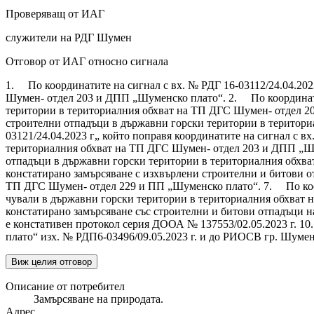
Проверяващ от ИАГ
служители на РДГ Шумен
Отговор от ИАГ относно сигнала
1. По координатите на сигнал с вх. № РДГ 16-03112/24.04.202
Шумен- отдел 203 и ДПП „Шуменско плато“. 2. По координатите
територии в териториалния обхват на ТП ДГС Шумен- отдел 203
строителни отпадъци в държавни горски територии в територ
03121/24.04.2023 г„ който поправя координатите на сигнал с в
териториалния обхват на ТП ДГС Шумен- отдел 203 и ДПП „Шум
отпадъци в държавни горски територии в териториалния обхва
констатирано замърсяване с изхвърлени строителни и битови о
ТП ДГС Шумен- отдел 229 и ПП „Шуменско плато“. 7. По коорд
чували в държавни горски територии в териториалния обхват 
констатирано замърсяване със строителни и битови отпадъци на
е констативен протокол серия ДООА № 137553/02.05.2023 г. 1
плато“ изх. № РДП6-03496/09.05.2023 г. и до РИОСВ гр. Шумен 
Виж целия отговор
Описание от потребител
Замърсяване на природата.
Адрес