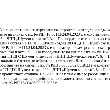
3 г. е констатирано замърсяване със строителни отпадъци в дър
 на сигнал с вх. № РДГ 16-03113/24.04.2023 г. е констатирано
 и ДПП „Шуменско плато“. 3. По координатите на сигнал с вх. 
иалния обхват на ТП ДГС Шумен- отдел 203 и ДПП „Шуменско пл
х. № РДП 6-03114/24.04.2023 г. е констатирано замърсяване със 
енско плато“. 5. По координатите на сигнал с вх. № РДП6-0311
т на ТП ДГС Шумен- отдел 203 и ДПП „Шуменско плато“. 6. По к
тпадъци в близост до асфалтовия път за село Лозево посока Ант
инатите на сигнал с вх. № РДП6-03303/02.05.2023 г. е констат
на ТП ДГС Шумен- отдел 229 и ДПП „Шуменско плато“. 8. По коор
 крайпътната отбивка. На 04.05.2023 г. там е имало работници н
0. За предприемане на действия по компетентност по сигналит
изх. № РДГ16-03495/09.05.2023 г.