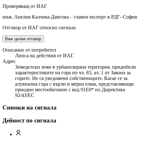
Проверяващ от ИАГ
инж. Анелия Калчева-Дангова – главен експерт в РДГ- София
Отговор от ИАГ относно сигнала
Виж целия отговор
Описание от потребител
Липса на действия от ИАГ.
Адрес
Земеделски земи в урбанизирана територия, придобили
характеристиките на гора по чл. 83, ал. 1 от Закона за
горите. Не са уведомени собствениците. Касае се за
алувиална гора с върли и мерна елша, представляващи
приодно местообитание с код 91Е0* по Директива
92/43/ЕС
Снимки на сигнала
Дейност по сигнала