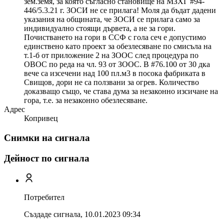
зем.земя, за която съгласно становище на МЗХГ #94-
446/5.3.21 г. ЗОСИ не се прилага! Моля да бъдат дадени
указания на общината, че ЗОСИ се прилага само за
индивидуално стоящи дървета, а не за гори.
Почистването на гори в ССФ с гола сеч е допустимо
единствено като проект за обезлесяване по смисъла на
т.1-б от приложение 2 на ЗООС след процедура по
ОВОС по реда на чл. 93 от ЗООС. В #76.100 от 30 дка
вече са изсечени над 100 пл.м3 в посока фабриката в
Свищов, дори не са ползвани за огрев. Количество
доказващо също, че става дума за незаконно изсичане на
гора, т.е. за незаконно обезлесяване.
Адрес
Копривец
Снимки на сигнала
Дейност по сигнала
Потребител
Създаде сигнала,
10.01.2023 09:34