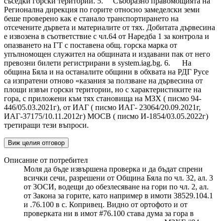
съседки горски територии. 5. Съобразно правомощията на
Регионална дирекция по горите относно замеделски земи
беше проверено как е станало транспортирането на
отсечените дървета и материалите от тях. Добитата дървесина
е извозена в съответствие с чл.64 от Наредба 1 за контрола и
опазването на ГТ с поставена общ. горска марка от
упълномощен служител на общината и издавани пак от него
превозни билети регистрирани в system.iag.bg. 6. На
община Бяла и на останалите общини в обхвата на РДГ Русе
са изпратени отново «казания за ползване на дървесина от
площи извън горски територии, но с характеристиките на
гора, с приложени към тях становища на МЗХ ( писмо 94-
446/05.03.2021г), от ИАГ ( писмо ИАГ- 23064/20.09.2021г,
ИАГ-37175/10.11.2012г) МОСВ ( писмо И-1854/03.05.2022г)
третиращи тези въпроси.
Виж целия отговор
Описание от потребител
Моля да бъде извършена проверка и да бъдат спрени
всички сечи, разрешени от Община Бяла по чл. 32, ал. 3
от ЗОСИ, водещи до обезлесяване на гори по чл. 2, ал.
от Закона за горите, като например в имоти 38529.104.1
и .76.100 в с. Копривец. Видно от ортофото и от
проверката ни в имот #76.100 става дума за гора в