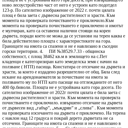
ново лесоустройство част от него е устроен като подотдел
123-р. По сателитно изображение от 2022 г. почти цялата
площ е била заета с дървесна растителност и храсти. Към
момента на проверката почистването е проключило.Към
момента на проверката почистването е приключено и имотът
е мулчиран, като са оставени налични стоящи на корен
дървета, поради което не можа да се установи на терен каква е
била действително площта с характеристиките на гора.
Границите на имота са спазени и не е навлизано в съседни
горски територии. 4. ПИ №38529.7.33 - общинска
собственост, с площ 38462 кв.м в землището на с.Пет
кладенци е категоризиран като земеделска земя с начин на
ползване ( НТП) пасища. Констатира се отсичане на дървета и
храсти, за които е издадено разрешително от общ. Бяла след
искане на арендонаемателя за почистване на имота за
ползването му по НТП като пасище на отглежданите от него
400 бр.биволи. Площта не е устройвана като гора досега. По
сателитно изображение от 2022г почти цялата е била заета с
дървесна растителност и храсти. Към момента на проверкта
почистването е проключило. извършено отсичане на дървета
от дървесен вид „габър”, „мъждрян” и „слива” . Към момента
на проверката изсичането на дървета е приключено. На терена
с наклон над 12 градуса и покрай дерето дърветата не са
отсечени. Границите на имота са спазени и не е навлизано в