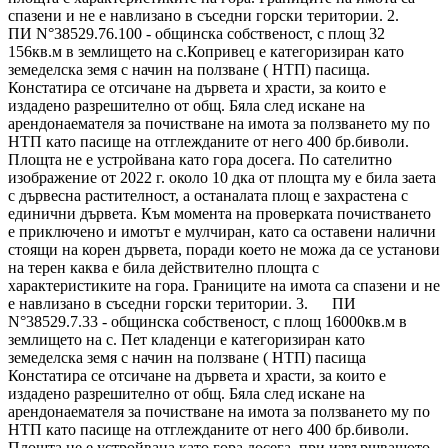
спазени и не е навлизано в съседни горски територии. 2.
ПИ N°38529.76.100 - общинска собственост, с площ 32
156кв.м в землището на с.Копривец е категоризиран като
земеделска земя с начин на ползване ( НТП) пасища.
Констатира се отсичане на дървета и храсти, за които е
издадено разрешително от общ. Бяла след искане на
арендонаемателя за почистване на имота за ползването му по
НТП като пасище на отглежданите от него 400 бр.биволи.
Площта не е устройвана като гора досега. По сателитно
изображение от 2022 г. около 10 дка от площта му е била заета
с дървесна растителност, а останалата площ е захрастена с
единични дървета. Към момента на проверката почистването
е приключено и имотът е мулчиран, като са оставени налични
стоящи на корен дървета, поради което не можа да се установи
на терен каква е била действително площта с
характеристиките на гора. Границите на имота са спазени и не
е навлизано в съседни горски територии. 3. ПИ
N°38529.7.33 - общинска собственост, с площ 16000кв.м в
землището на с. Пет кладенци е категоризиран като
земеделска земя с начин на ползване ( НТП) пасища
Констатира се отсичане на дървета и храсти, за които е
издадено разрешително от общ. Бяла след искане на
арендонаемателя за почистване на имота за ползването му по
НТП като пасище на отглежданите от него 400 бр.биволи.
Площта не е устройвана като гора досега, при извършващото