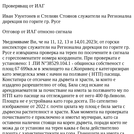
Проверяващ от ИАГ
Иван Узунтонев и Стелиян Стоянов служители на Регионална
дирекция по горите гр. Русе
Отговор от ИАГ относно сигнала
Уведомяваме Ви, че на 11, 12, 13 и 14,01.2023г, от горски
инспектори служители на Регионална дирекция по горите гр.
Русе е извършена проверка на терен по посочените в сигнала
с гореспоменатите номера координати. При проверката е
установено: 1 .ПИ N°38529.104.1 - общинска собственост с
площ 67 699кв.м в землището на с.Копривец е категоризиран
като земеделска земя с начин на ползване ( НТП) пасища.
Констатира се отсичане на дървета и храсти, за които е
издадено разрешително от общ. Бяла след искане на
арендонаемателя за почистване на имота за ползването му по
НТП като пасище на отглежданите в от него 400 бр.биволи.
Площта не е устройвана като гора досега. По сателитно
изображение от 2022 г. почти цялата му площ е била заета с
дървесна растителност и храсти. Към момента на проверката
почистването е приключено и имотът мулчиран, като са
оставени налични стоящи на корен дървета, поради което не
можа да се установи на терен каква е била действително
площта с характеристиките на гора. Границите на имота са