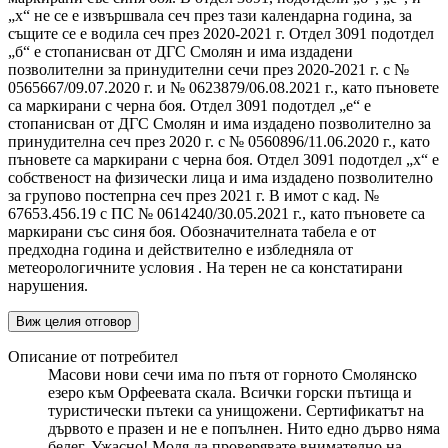
„х“ не се е извършвала сеч през тази календарна година, за
същите се е водила сеч през 2020-2021 г. Отдел 3091 подотдел
„б“ е стопанисван от ДГС Смолян и има издадени
позволителни за принудителни сечи през 2020-2021 г. с №
0565667/09.07.2020 г. и № 0623879/06.08.2021 г., като пъновете
са маркирани с черна боя. Отдел 3091 подотдел „е“ е
стопанисван от ДГС Смолян и има издадено позволително за
принудителна сеч през 2020 г. с № 0560896/11.06.2020 г., като
пъновете са маркирани с черна боя. Отдел 3091 подотдел „х“ е
собственост на физически лица и има издадено позволително
за групово постепрна сеч през 2021 г. В имот с кад. №
67653.456.19 с ПС № 0614240/30.05.2021 г., като пъновете са
маркирани със синя боя. Обозначителната табела е от
предходна година и действително е избледняла от
метеорологичните условия . На терен не са констатирани
нарушения.
Виж целия отговор
Описание от потребител
Масови нови сечи има по пътя от горното Смолянско
езеро към Орфеевата скала. Всички горски пътища и
туристически пътеки са унищожени. Сертификатът на
дървото е празен и не е попълнен. Нито едно дърво няма
белег. Ужасно! Моля да проверявате внимателно на