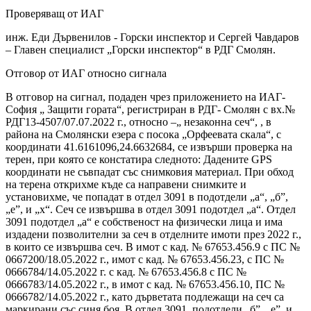
Проверяващ от ИАГ
инж. Еди Дървенилов - Горски инспектор и Сергей Чавдаров
– Главен специалист „Горски инспектор“ в РДГ Смолян.
Отговор от ИАГ относно сигнала
В отговор на сигнал, подаден чрез приложението на ИАГ-
София „ Защити гората“, регистриран в РДГ- Смолян с вх.№
РДГ13-4507/07.07.2022 г., относно –„ незаконна сеч“, , в
района на Смолянски езера с посока „Орфеевата скала“, с
координати 41.6161096,24.6632684, се извърши проверка на
терен, при която се констатира следното: Дадените GPS
координати не съвпадат със снимковия материал. При обход
на терена открихме къде са направени снимките и
установихме, че попадат в отдел 3091 в подотдели „а“, „б”,
„е”, и „х“. Сеч се извършва в отдел 3091 подотдел „а“. Отдел
3091 подотдел „а“ е собственост на физически лица и има
издадени позволителни за сеч в отделните имоти през 2022 г.,
в които се извършва сеч. В имот с кад. № 67653.456.9 с ПС №
0667200/18.05.2022 г., имот с кад. № 67653.456.23, с ПС №
0666784/14.05.2022 г. с кад. № 67653.456.8 с ПС №
0666783/14.05.2022 г., в имот с кад. № 67653.456.10, ПС №
0666782/14.05.2022 г., като дърветата подлежащи на сеч са
маркирани със синя боя. В отдел 3091, подотдели „б”, „е”, и