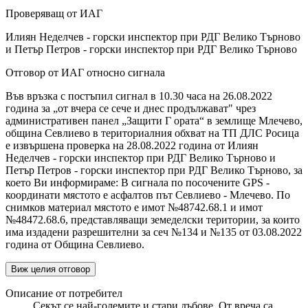
Проверяващ от ИАГ
Илиян Неделчев - горски инспектор при РДГ Велико Търново
и Петър Петров - горски инспектор при РДГ Велико Търново
Отговор от ИАГ относно сигнала
Във връзка с постъпил сигнал в 10.30 часа на 26.08.2022
година за „от вчера се сече и днес продължават" чрез
административен панел „Защити Г ората“ в землище Млечево,
община Севлиево в териториалния обхват на ТП ДЛС Росица
е извършена проверка на 28.08.2022 година от Илиян
Неделчев - горски инспектор при РДГ Велико Търново и
Петър Петров - горски инспектор при РДГ Велико Търново, за
което Ви информираме: В сигнала по посочените GPS -
координати мястото е асфалтов път Севлиево - Млечево. По
снимков материал мястото е имот №48742.68.1 и имот
№48472.68.6, представляващи земеделски територии, за които
има издадени разрешителни за сеч №134 и №135 от 03.08.2022
година от Община Севлиево.
Виж целия отговор
Описание от потребител
Секът се най-големите и стари дъбове. От вреча са