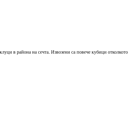
оклуци в района на сечта. Извозени са повече кубици отколкото