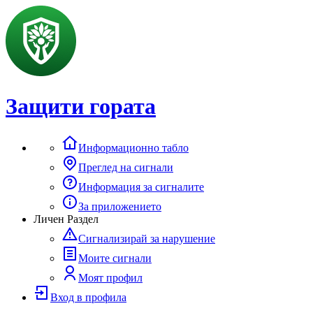
Защити гората
Информационно табло
Преглед на сигнали
Информация за сигналите
За приложението
Личен Раздел
Сигнализирай за нарушение
Моите сигнали
Моят профил
Вход в профила