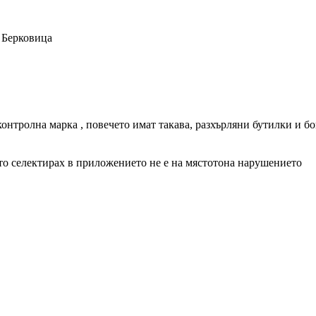
 Берковица
 контролна марка , повечето имат такава, разхърляни бутилки и б
ято селектирах в приложението не е на мястотона нарушението