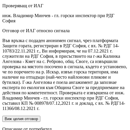
Проверяващ от ИАГ
инж. Владимир Минчев - гл. горски инспектор при РДГ
София
Отговор от ИАГ относно сигнала
Във връзка с подаден анонимен сигнал, чрез платформата
Защити гората, регистриран в РДГ София, с вх. № РДГ 14-
10783/22.11.2021 г., Ви информирам, че на 07.12.2021 г.
служители на РДГ София, в присъствието на г-жа Калинка
Ангелова - Кмет на с. Реброво, общ. Своге, са извършили
проверка на мястото посочено в сигнала, където е установено,
че по поречието на р. Искър, извън горска територия, има
наличие на отпадъци (най-често найлонови пликове и
бутилки). Г-жа Ангелова е поела ангажимент да запознае
експерта по екология към Община Своге за предприемане на
действия по компетентност. Проверката е извършена от инж.
Владимир Минчев - гл. горски инспектор при РДГ София,
съставил КП № 008978/07.12,2021 г. и доклад, с вх. № РДГ14-
11366/08.12.2021 г.
Виж целия отговор
Описание от потребител