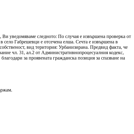
, Ви уведомяваме следното: По случая е извършена проверка от
в село Габрешевци е отсечена елша. Сечта е извършена в
собственост, вид територия: Урбанизирана. Предвид факта, че
вание чл. 31, ал.2 от Административнопроцесуалния кодекс,
благодари за проявената гражданска позиция за спазване на
ържам.