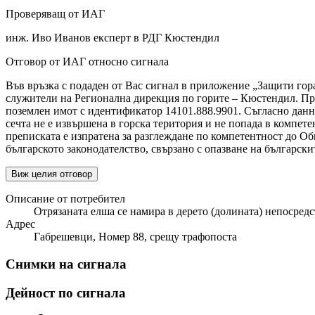
Проверяващ от ИАГ
инж. Иво Иванов експерт в РДГ Кюстендил
Отговор от ИАГ относно сигнала
Във връзка с подаден от Вас сигнал в приложение „Защити гора
служители на Регионална дирекция по горите – Кюстендил. При 
поземлен имот с идентификатор 14101.888.9901. Съгласно данни
сечта не е извършена в горска територия и не попада в компет
преписката е изпратена за разглеждане по компетентност до О
българското законодателство, свързано с опазване на български
Виж целия отговор
Описание от потребител
Отрязаната елша се намира в дерето (долината) непосред
Адрес
Габрешевци, Номер 88, срещу трафопоста
Снимки на сигнала
Дейност по сигнала