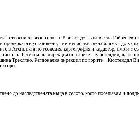
та“ относно отрязана елша в близост до къща в село Габрешевци
проверката е установено, че в непосредствена близост до къща 
те в Агенцията по геодезия, картография и кадастър, имота е съ
енциите на Регионална дирекция по горите – Кюстендил, на осно
бщина Трекляно. Регионална дирекция по горите – Кюстендил Ви 
те гори.
ствено до наследствената къща в селото, която посещавам и подд