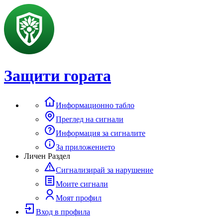
Защити гората
Информационно табло
Преглед на сигнали
Информация за сигналите
За приложението
Личен Раздел
Сигнализирай за нарушение
Моите сигнали
Моят профил
Вход в профила