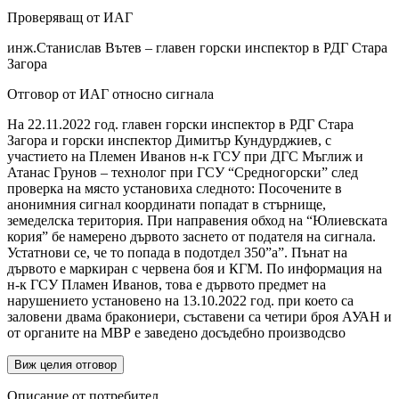
Проверяващ от ИАГ
инж.Станислав Вътев – главен горски инспектор в РДГ Стара
Загора
Отговор от ИАГ относно сигнала
На 22.11.2022 год. главен горски инспектор в РДГ Стара
Загора и горски инспектор Димитър Кундурджиев, с
участието на Племен Иванов н-к ГСУ при ДГС Мъглиж и
Атанас Грунов – технолог при ГСУ “Средногорски” след
проверка на място установиха следното: Посочените в
анонимния сигнал координати попадат в стърнище,
земеделска територия. При направения обход на “Юлиевската
кория” бе намерено дървото заснето от подателя на сигнала.
Устатнови се, че то попада в подотдел 350”а”. Пънат на
дървото е маркиран с червена боя и КГМ. По информация на
н-к ГСУ Пламен Иванов, това е дървото предмет на
нарушението установено на 13.10.2022 год. при което са
заловени двама бракониери, съставени са четири броя АУАН и
от органите на МВР е заведено досъдебно производсво
Виж целия отговор
Описание от потребител