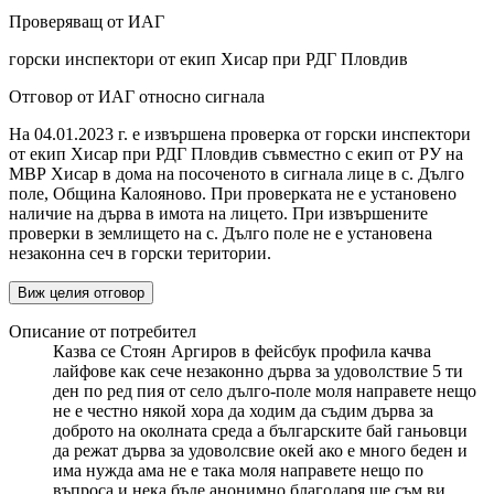
Проверяващ от ИАГ
горски инспектори от екип Хисар при РДГ Пловдив
Отговор от ИАГ относно сигнала
На 04.01.2023 г. е извършена проверка от горски инспектори
от екип Хисар при РДГ Пловдив съвместно с екип от РУ на
МВР Хисар в дома на посоченото в сигнала лице в с. Дълго
поле, Община Калояново. При проверката не е установено
наличие на дърва в имота на лицето. При извършените
проверки в землището на с. Дълго поле не е установена
незаконна сеч в горски територии.
Виж целия отговор
Описание от потребител
Казва се Стоян Аргиров в фейсбук профила качва
лайфове как сече незаконно дърва за удоволствие 5 ти
ден по ред пия от село дълго-поле моля направете нещо
не е честно някой хора да ходим да съдим дърва за
доброто на околната среда а българските бай ганьовци
да режат дърва за удоволсвие окей ако е много беден и
има нужда ама не е така моля направете нещо по
въпроса и нека бъде анонимно благодаря ще съм ви