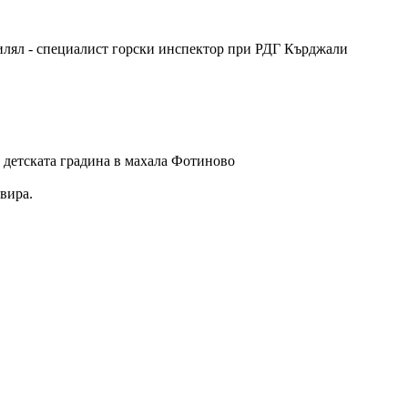
Билял - специалист горски инспектор при РДГ Кърджали
о детската градина в махала Фотиново
вира.