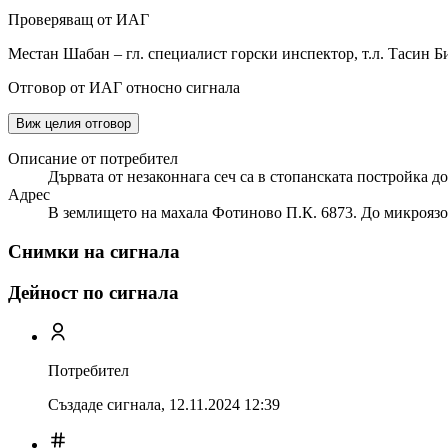
Проверяващ от ИАГ
Местан Шабан – гл. специалист горски инспектор, т.л. Тасин 
Отговор от ИАГ относно сигнала
Виж целия отговор
Описание от потребител
Дървата от незаконнага сеч са в стопанската постройка д
Адрес
В землището на махала Фотиново П.К. 6873. До микроязо
Снимки на сигнала
Дейност по сигнала
Потребител
Създаде сигнала,
12.11.2024 12:39