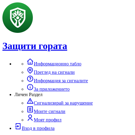
Защити гората
Информационно табло
Преглед на сигнали
Информация за сигналите
За приложението
Личен Раздел
Сигнализирай за нарушение
Моите сигнали
Моят профил
Вход в профила