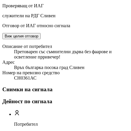
Проверяващ от ИАГ
служители на РДГ Сливен
Отговор от ИАГ относно сигнала
Виж целия отговор
Описание от потребител
Претоварен със съмнителни дърва без фаарове и
осветление прривечер!
Адрес
Връх българка посока град Сливен
Номер на превозно средство
СН0361АС
Снимки на сигнала
Дейност по сигнала
Потребител