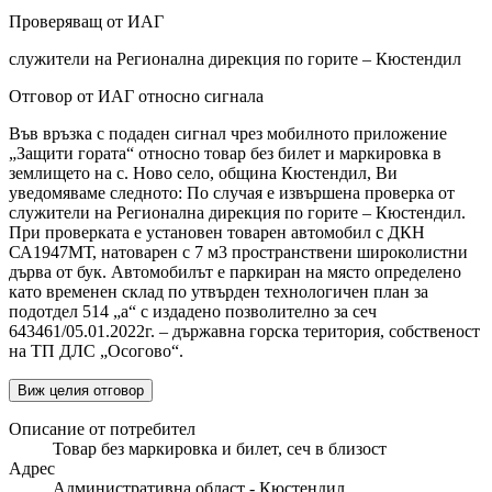
Проверяващ от ИАГ
служители на Регионална дирекция по горите – Кюстендил
Отговор от ИАГ относно сигнала
Във връзка с подаден сигнал чрез мобилното приложение
„Защити гората“ относно товар без билет и маркировка в
землището на с. Ново село, община Кюстендил, Ви
уведомяваме следното: По случая е извършена проверка от
служители на Регионална дирекция по горите – Кюстендил.
При проверката е установен товарен автомобил с ДКН
СА1947МТ, натоварен с 7 м3 пространствени широколистни
дърва от бук. Автомобилът е паркиран на място определено
като временен склад по утвърден технологичен план за
подотдел 514 „а“ с издадено позволително за сеч
643461/05.01.2022г. – държавна горска територия, собственост
на ТП ДЛС „Осогово“.
Виж целия отговор
Описание от потребител
Товар без маркировка и билет, сеч в близост
Адрес
Административна област - Кюстендил