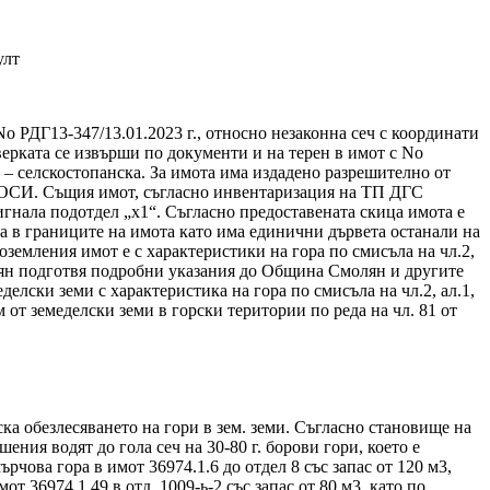
улт
o РДГ13-347/13.01.2023 г., относно незаконна сеч с координати
верката се извърши по документи и на терен в имот с No
 – селскостопанска. За имота има издадено разрешително от
от ЗОСИ. Същия имот, съгласно инвентаризация на ТП ДГС
 сигнала подотдел „х1“. Съгласно предоставената скица имота е
та в границите на имота като има единични дървета останали на
оземления имот е с характеристики на гора по смисъла на чл.2,
молян подготвя подробни указания до Община Смолян и другите
елски земи с характеристика на гора по смисъла на чл.2, ал.1,
 от земеделски земи в горски територии по реда на чл. 81 от
ка обезлесяването на гори в зем. земи. Съгласно становище на
шения водят до гола сеч на 30-80 г. борови гори, което е
рчова гора в имот 36974.1.6 до отдел 8 със запас от 120 м3,
от 36974.1.49 в отд. 1009-ь-2 със запас от 80 м3, като по