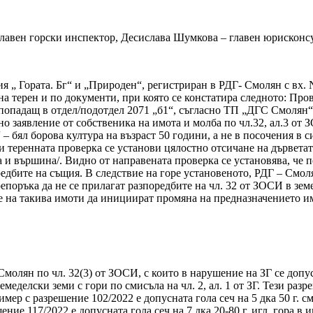
лавен горски инспектор, Десислава Шумкова – главен юрисконс
 „ Гората. Бг“ и „Природен“, регистриран в РДГ- Смолян с вх. N
а терен и по документи, при която се констатира следното: Про
 попадащ в отдел/подотдел 2071 „б1“, съгласно ТП „ДГС Смолян“
ено заявление от собственика на имота и молба по чл.32, ал.3 
1“ – бял борова култура на възраст 50 години, а не в посочения в
и теренната проверка се установи цялостно отсичане на дървета
 и вършина/. Видно от направената проверка се установява, че п
зпоредбите на същия. В следствие на горе установеното, РДГ – С
поръка да не се прилагат разпоредбите на чл. 32 от ЗОСИ в земед
ите на такива имоти да инициират промяна на предназначението им
олян по чл. 32(3) от ЗОСИ, с които в нарушение на ЗГ се допус
меделски земи с гори по смисъла на чл. 2, ал. 1 от ЗГ. Тези разре
ер с разрешение 102/2022 е допусната гола сеч на 5 дка 50 г. смъ
ие 117/2022 е допусната гола сеч на 7 дка 20-80 г. игл. гора в им