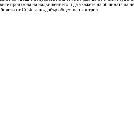
овите произхода на надвишението и да укажете на общината да не
 билети от ССФ за по-добър обществен контрол.