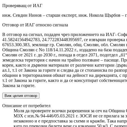
Проверяващ от ИАГ
инж. Севдин Нинов – старши експерт, инж. Никола Щърбов – г
Отговор от ИАГ относно сигнала
В отговор на сигнал, подаден чрез приложението на ИАГ- София
41.58241564942783, 24.772283448395697, се извърши проверка н
67653.300.383, землище гр. Смолян, общ. Смолян, обл. Смолян
Община Смолян с No 118/14.11.2022 г., издадено на база подад
Смолян от 2021 г. до 2030 г., попада в отдел 2071, подотдел „б
земеделска територия с начин на трайно ползване – пасище. Пр
корен, както и дървени материали от различни категории /дърва
ал.1, т.1 от Закона за горите и следва да се стопанисва по ра
общини в териториалния обхват на дейност на дирекцията, с пре
т.1 от Закона за горите, както и да се консултират собствениц
Закона за горите.
Виж целия отговор
Описание от потребител
Моля да проверите всички разрешения за сеч на Община См
МЗХ с изх.№ 94-446/05.03.2021 г. ЗОСИ не се прилага за зе
незаконно и е предпоставка за схеми и кражби. Така наприм
като по превозни билети вече са изкарани 50 м3. С разрешен