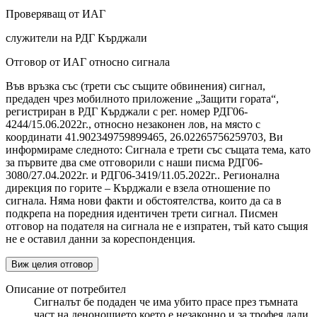
Проверяващ от ИАГ
служители на РДГ Кърджали
Отговор от ИАГ относно сигнала
Във връзка със (трети със същите обвинения) сигнал,
предаден чрез мобилното приложение „Защити гората“,
регистриран в РДГ Кърджали с рег. номер РДГ06-
4244/15.06.2022г., относно незаконен лов, на място с
координати 41.902349759899465, 26.02265756259703, Ви
информираме следното: Сигнала е трети със същата тема, като
за първите два сме отговорили с наши писма РДГ06-
3080/27.04.2022г. и РДГ06-3419/11.05.2022г.. Регионална
дирекция по горите – Кърджали е взела отношение по
сигнала. Няма нови факти и обстоятелства, които да са в
подкрепа на поредния идентичен трети сигнал. Писмен
отговор на подателя на сигнала не е изпратен, тъй като същия
не е оставил данни за кореспонденция.
Виж целия отговор
Описание от потребител
Сигналът бе подаден че има убито прасе през тъмната
част на денонощието което е незаконно и за трофея дали