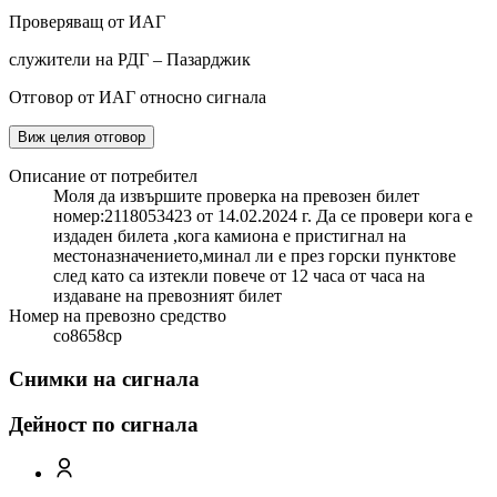
Проверяващ от ИАГ
служители на РДГ – Пазарджик
Отговор от ИАГ относно сигнала
Виж целия отговор
Описание от потребител
Моля да извършите проверка на превозен билет
номер:2118053423 от 14.02.2024 г. Да се провери кога е
издаден билета ,кога камиона е пристигнал на
местоназначението,минал ли е през горски пунктове
след като са изтекли повече от 12 часа от часа на
издаване на превозният билет
Номер на превозно средство
со8658ср
Снимки на сигнала
Дейност по сигнала