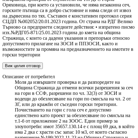
Оряховица, при което са установили, че няма незаконна сеч,
горските пътища са в добро състояние и няма следи от извоз
на дървесина по тях. Съставен е констативен протокол серия
СЦДП №002052/20.01.2023 година. От страна на РДГ Велико
Търново са предприети следните действия: • изпратено писмо
изх.№РДГ05-871/25.01.2023 година до кмета на община
Стражица, с които са дадени указания и препоръки относно
допустимото прилагане на ЗОСИ и ППЗОСИ, както и
възможностите за промяна на предназначението на имотите в
горски територии
Виж целия отговор
Описание от потребител
Моля да извършите проверка и да разпоредите на
Община Стражица да отмени всички разрешения за сеч
на гори в ССФ, разрешени по чл. 32(3) от ЗОСИ и
водещи до обезлесяване на гори по смисъла на чл. 2 от
ЗГ, или до кражби от съседни горски територии.
Почистването на гори с гола сеч е допустимо
единствено като проект за обезлесяване по смисъла на
т.1-б от приложение 2 на ЗООС. Един пример за
злоупотреби: имот 35657.130.14 е с площ 69 дка, в който
има 2 дка с храсти със запас 10 м3, от които съгласно
разрешение №199:2022-11-23 на Община Стражица и