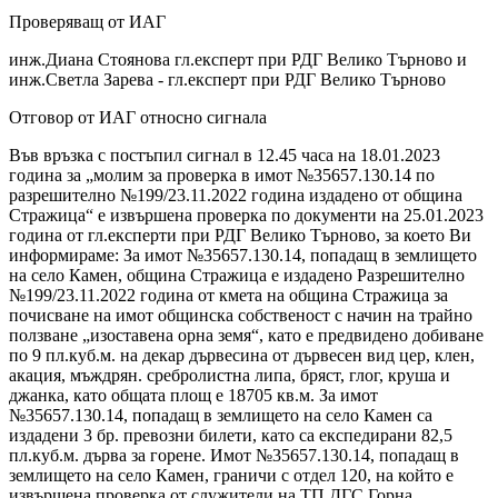
Проверяващ от ИАГ
инж.Диана Стоянова гл.експерт при РДГ Велико Търново и
инж.Светла Зарева - гл.експерт при РДГ Велико Търново
Отговор от ИАГ относно сигнала
Във връзка с постъпил сигнал в 12.45 часа на 18.01.2023
година за „молим за проверка в имот №35657.130.14 по
разрешително №199/23.11.2022 година издадено от община
Стражица“ е извършена проверка по документи на 25.01.2023
година от гл.експерти при РДГ Велико Търново, за което Ви
информираме: За имот №35657.130.14, попадащ в землището
на село Камен, община Стражица е издадено Разрешително
№199/23.11.2022 година от кмета на община Стражица за
почисване на имот общинска собственост с начин на трайно
ползване „изоставена орна земя“, като е предвидено добиване
по 9 пл.куб.м. на декар дървесина от дървесен вид цер, клен,
акация, мъждрян. сребролистна липа, бряст, глог, круша и
джанка, като общата площ е 18705 кв.м. За имот
№35657.130.14, попадащ в землището на село Камен са
издадени 3 бр. превозни билети, като са експедирани 82,5
пл.куб.м. дърва за горене. Имот №35657.130.14, попадащ в
землището на село Камен, граничи с отдел 120, на който е
извършена проверка от служители на ТП ДГС Горна