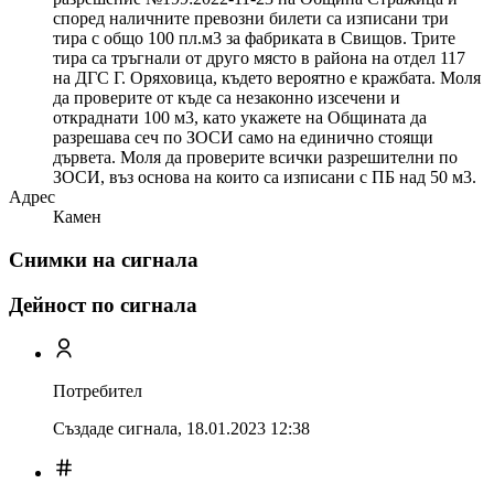
според наличните превозни билети са изписани три
тира с общо 100 пл.м3 за фабриката в Свищов. Трите
тира са тръгнали от друго място в района на отдел 117
на ДГС Г. Оряховица, където вероятно е кражбата. Моля
да проверите от къде са незаконно изсечени и
откраднати 100 м3, като укажете на Общината да
разрешава сеч по ЗОСИ само на единично стоящи
дървета. Моля да проверите всички разрешителни по
ЗОСИ, въз основа на които са изписани с ПБ над 50 м3.
Адрес
Камен
Снимки на сигнала
Дейност по сигнала
Потребител
Създаде сигнала,
18.01.2023 12:38