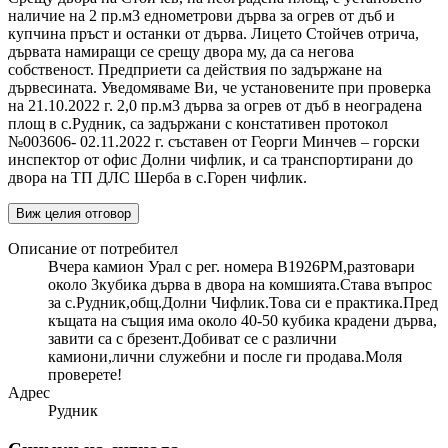
наличие на 2 пр.м3 еднометрови дърва за огрев от дъб и
купчина пръст и останки от дърва. Лицето Стойчев отрича,
дървата намиращи се срещу двора му, да са негова
собственост. Предприети са действия по задържане на
дървесината. Уведомяваме Ви, че установените при проверка
на 21.10.2022 г. 2,0 пр.м3 дърва за огрев от дъб в неоградена
площ в с.Рудник, са задържани с констативен протокол
№003606- 02.11.2022 г. съставен от Георги Минчев – горски
инспектор от офис Долни чифлик, и са транспортирани до
двора на ТП ДЛС Шерба в с.Горен чифлик.
Виж целия отговор
Описание от потребител
Вчера камион Урал с рег. номера В1926РМ,разтовари
около 3кубика дърва в двора на комшията.Става въпрос
за с.Рудник,общ.Долни Чифлик.Това си е практика.Пред
къщата на същия има около 40-50 кубика крадени дърва,
завити са с брезент.Добиват се с различни
камиони,лични служебни и после ги продава.Моля
проверете!
Адрес
Рудник