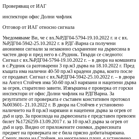
Проверяващ от ИАГ
инспектори офис Долни чифлик
Отговор от ИАГ относно сигнала
Уведомяваме Ви, че с вх.№РДГ04-5794-19.10.2022 г. и с вх.
№РДГ04-5942-25.10.2022 г. в РДГ-Варна са получени
анонимни сигнали за незаконно съхранение на дървесина в
частен двор и пред него в с.Рудник. Твърди се следното:
Сигнал с вх.№РДГ04-5794-19.10.2022 г. – в двора на комшията
в с.Рудник са разтоварени 3 пр.м3 дърва на 18.10.2022 г. Пред
къщата има налични 40-50 пр.м3 крадени дърва, които после
се продават. Сигнал с вх.№РДГ04-5942-25.10.2022 г. – в двора
на Ангел Стойчев има 50-60 пр.м3 нарязани и нацепени дърва
за огрев, старателно завити. Извършена е проверка от горски
инспектори от офис Долни чифлик на РДГВарна. За
резултатите от проверката е съставен констативен протокол
№003601- 21.10.2022 г. В двора на Стойчев е установено
наличието на 8 пр.м3 нарязани и нацепени дърва за огрев от
дъб и цер. За произхода на дървесината е представен превозен
билет №1726259-13.09.2017 г. за 10 пр.м3 дърва за огрев от
дъб и цер. Видно от приложените снимки, дървесината
предмет на проверката не е била прясно добита/нарязана.
Срещу двора на Стойчев, на неоградена площ, е установено