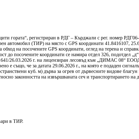
ти гората“, регистриран в РДГ – Кърджали с рег. номер РДГ06-31
арен автомобил (ТИР) на място с GPS координати 41.8416107, 25
 обход на посочените GPS координати, оглед на терена и справ
зост до посочените координати се намира отдел 326, подотдел „
1641/26.03.2026 г. на лицензиран лесовъд към „ДИМАС 08“ ЕООД.
вено е също, че за датата 29.06.2026 г., на която е подаден сигн
странствени куб. м) дърва за огрев от дървесните видове благун
относно законността на извършваната сеч и транспортирането на
вари в ТИР.