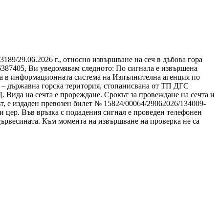
89/29.06.2026 г., относно извършване на сеч в дъбова гора
.6387405, Ви уведомявам следното: По сигнала е извършена
ка в информационната система на Изпълнителна агенция по
д“ – държавна горска територия, стопанисвана от ТП ДГС
 Вида на сечта е прореждане. Срокът за провеждане на сечта и
алът, е издаден превозен билет № 15824/00064/29062026/134009-
 и цер. Във връзка с подадения сигнал е проведен телефонен
 дървесината. Към момента на извършване на проверка не са