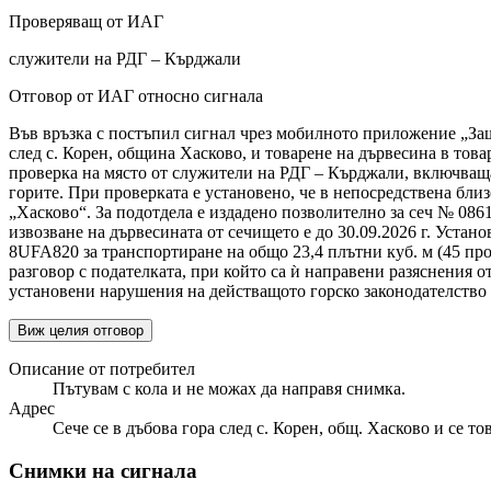
Проверяващ от ИАГ
служители на РДГ – Кърджали
Отговор от ИАГ относно сигнала
Във връзка с постъпил сигнал чрез мобилното приложение „Защи
след с. Корен, община Хасково, и товарене на дървесина в тов
проверка на място от служители на РДГ – Кърджали, включваща
горите. При проверката е установено, че в непосредствена бли
„Хасково“. За подотдела е издадено позволително за сеч № 086
извозване на дървесината от сечището е до 30.09.2026 г. Устано
8UFA820 за транспортиране на общо 23,4 плътни куб. м (45 про
разговор с подателката, при който са ѝ направени разяснения 
установени нарушения на действащото горско законодателство
Виж целия отговор
Описание от потребител
Пътувам с кола и не можах да направя снимка.
Адрес
Сече се в дъбова гора след с. Корен, общ. Хасково и се то
Снимки на сигнала