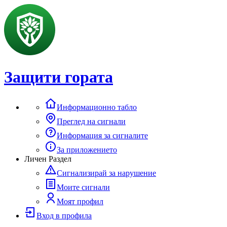
Защити гората
Информационно табло
Преглед на сигнали
Информация за сигналите
За приложението
Личен Раздел
Сигнализирай за нарушение
Моите сигнали
Моят профил
Вход в профила