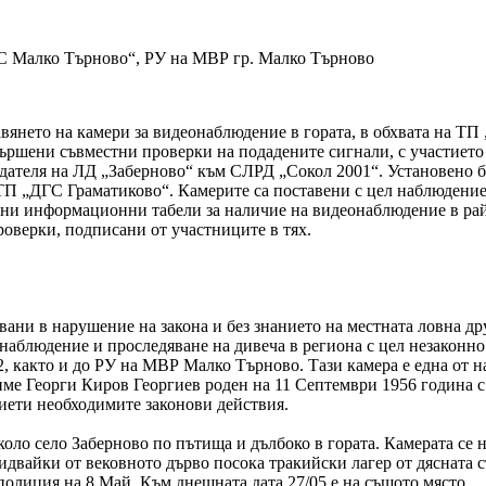
С Малко Търново“, РУ на МВР гр. Малко Търново
авянето на камери за видеонаблюдение в гората, в обхвата на Т
вършени съвместни проверки на подадените сигнали, с участиет
ателя на ЛД „Заберново“ към СЛРД „Сокол 2001“. Установено бе
ТП „ДГС Граматиково“. Камерите са поставени с цел наблюдение 
ни информационни табели за наличие на видеонаблюдение в райо
роверки, подписани от участниците в тях.
вани в нарушение на закона и без знанието на местната ловна 
 наблюдение и проследяване на дивеча в региона с цел незаконн
2, както и до РУ на МВР Малко Търново. Тази камера е една от н
име Георги Киров Георгиев роден на 11 Септември 1956 година 
иети необходимите законови действия.
коло село Заберново по пътища и дълбоко в гората. Камерата се 
а идвайки от вековното дърво посока тракийски лагер от дясната 
 полиция на 8 Май. Към днешната дата 27/05 е на същото място.