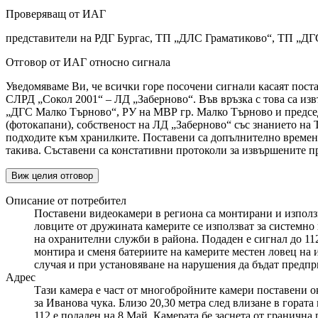
Проверяващ от ИАГ
представители на РДГ Бургас, ТП „ДЛС Граматиково“, ТП „ДГ
Отговор от ИАГ относно сигнала
Уведомяваме Ви, че всички горе посочени сигнали касаят пост
СЛРД „Сокол 2001“ – ЛД „Заберново“. Във връзка с това са из
„ДГС Малко Търново“, РУ на МВР гр. Малко Търново и председ
(фотокапани), собственост на ЛД „Заберновo“ със знанието на 
подходите към хранилките. Поставени са допълнително времен
такива. Съставени са констативни протоколи за извършените п
Виж целия отговор
Описание от потребител
Поставени видеокамери в региона са монтирани и използ
ловците от дружината камерите се използват за системно
на охранителни служби в района. Подаден е сигнал до 11
монтира и сменя батериите на камерите местен ловец на 
случая и при установяване на нарушения да бъдат предпр
Адрес
Тази камера е част от многобройните камери поставени о
за Иванова чука. Близо 20,30 метра след влизане в горат
112 е подаден на 8 Май. Камерата бе заснета от гранична