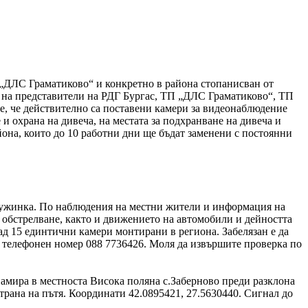
П „ДЛС Граматиково“ и конкретно в района стопанисван от
о на представители на РДГ Бургас, ТП „ДЛС Граматиково“, ТП
, че действително са поставени камери за видеонаблюдение
и охрана на дивеча, на местата за подхранване на дивеча и
на, които до 10 работни дни ще бъдат заменени с постоянни
дружинка. По наблюдения на местни жители и информация на
о обстрелване, както и движението на автомобили и дейността
ад 15 единтични камери монтирани в региона. Забелязан е да
с телефонен номер 088 7736426. Моля да извършите проверка по
намира в местноста Висока поляна с.Заберново преди разклона
страна на пътя. Координати 42.0895421, 27.5630440. Сигнал до