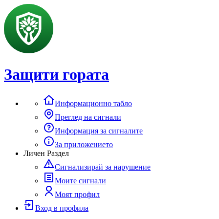
Защити гората
Информационно табло
Преглед на сигнали
Информация за сигналите
За приложението
Личен Раздел
Сигнализирай за нарушение
Моите сигнали
Моят профил
Вход в профила