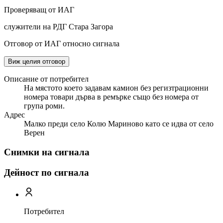
Проверяващ от ИАГ
служители на РДГ Стара Загора
Отговор от ИАГ относно сигнала
Виж целия отговор
Описание от потребител
На мястото което задавам камион без регизтрационни
номера товари дърва в ремърке също без номера от
група роми.
Адрес
Малко преди село Колю Мариново като се идва от село
Верен
Снимки на сигнала
Дейност по сигнала
Потребител