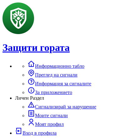
Защити гората
Информационно табло
Преглед на сигнали
Информация за сигналите
За приложението
Личен Раздел
Сигнализирай за нарушение
Моите сигнали
Моят профил
Вход в профила