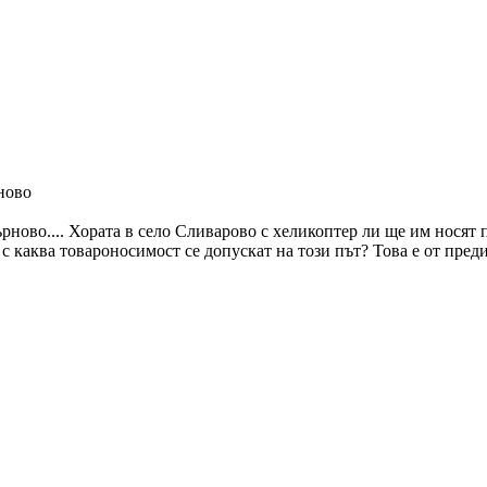
ново
ново.... Хората в село Сливарово с хеликоптер ли ще им носят 
с каква товароносимост се допускат на този път? Това е от преди