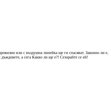
провизии или с въздушна линейка ще ги спасяват. Законно ли е,
 дъждовете, а сега Какво ли ще е?! Сезорайте се ей!