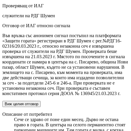
Проверяващ от ИАГ
служители на РДГ Шумен
Отговор от ИАГ относно сигнала
Във връзка със анонимен сигнал постъпил на платформата
«Защити гората» регистриран в РДГ Шумен с рег.№РДГ16-
02316/20.03.2023 г., относно незаконна сеч е извършена
проверка от служители на РДГ Шумен. Проверката беше
извършена на 21.03.2023 г. Мястото по посочените в сигнала
координати се намира в центъра на с. Писарево, община Нови
пазар, област Шумен, където не са установени нарушения. В
землището на с. Писарево, към момента на проверката, има
две действащи сечища, за които има издадени позволителни
за сеч - за подотдели 245-6 и 246-а. При проверката не е
установена незаконна сеч. При проверката е съставен
констативен протокол серия ДООА № 136945/21.03.2023 г.
Виж целия отговор
Описание от потребител
Сече се здраво от поне един месец. Дърво не остана
право в гората. В центъра на селото перманентно стоят
паркирани машините им. Там гората е малка, с крехка