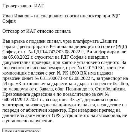
Проверяващ от ИАГ
Иван Иванов – гл. специалист горски инспектор при РДГ
София
Отговор от ИАГ относно сигнала
Във връзка с подаден сигнал, чрез платформата „Защити
гората”, регистриран в Регионална дирекция по горите (РДГ)
София, с вх. № РДГ14-7427/03.08.2022 г., Ви информирам, че
на 05.08.2022 г. служител на РДГ София е извършил
документална проверка, при която е установено следното: За
посоченото в сигнала ремарке, с рег. № С 0150 ЕС, което е в
композиция с влекач с рег. № РК 1809 ВХ има издаден
превозен билет № 6311/00673 от 02.08.2022 г., за транспорт на
59 пр. м3 технологична дървесина и дърва за огрев от бял бор,
по маршрута от с. Завала, общ. Перник до гр. Стамболийски.
Превозваната дървесина е по позволително за сеч №
640591/29.12.2021 г., за подотдел 33 „у”, държавна горска
територия, за извеждане на принудителна сеч, в следствие на
повреди от абиотичен характер. При извършен преглед на
данните за движение от GPS-устройството на автомобила, не
е установено нарушение.
Виж целия отговор