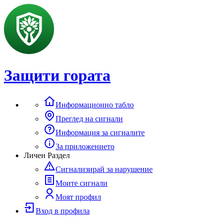
Защити гората
Информационно табло
Преглед на сигнали
Информация за сигналите
За приложението
Личен Раздел
Сигнализирай за нарушение
Моите сигнали
Моят профил
Вход в профила