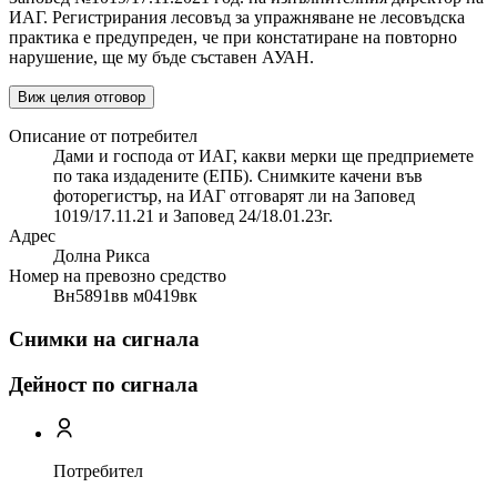
ИАГ. Регистрирания лесовъд за упражняване не лесовъдска
практика е предупреден, че при констатиране на повторно
нарушение, ще му бъде съставен АУАН.
Виж целия отговор
Описание от потребител
Дами и господа от ИАГ, какви мерки ще предприемете
по така издадените (ЕПБ). Снимките качени във
фоторегистър, на ИАГ отговарят ли на Заповед
1019/17.11.21 и Заповед 24/18.01.23г.
Адрес
Долна Рикса
Номер на превозно средство
Вн5891вв м0419вк
Снимки на сигнала
Дейност по сигнала
Потребител