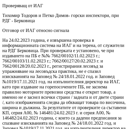
Проверяващ от ИАГ
Тихомир Тодоров и Петко Димов- горски инспектори, при
РДГ - Берковица
Отговор от ИАГ относно сигнала
На 24.02.2023 година, е извършена проверка в
информационната система на ИАГ и на терена, от служители
на РДГ Берковица. При проверката е установено, че при
издаването на ПБ е №№ 7662/00102/11.02.2023 г.;
7662/00103/11.02.2023 г.; 7662/00127/20.02.2023 г. и
7662/00128/20.02.2023 г., регистрирания лесовъд за
упражняване на лесовъдска практика, не е спазил
изискванията на Заповед № 24/18.01.2022 год. и Заповед
№1019/17.11.2021 год. на изпълнителния директор на ИАГ,
като при издаване на горепосочените ПБ, не заснема
правилно моторните превозни средства е открит товар, а
именно не е заснел всички страни / задната и от двете страни
/, като изображенията следва да обхващат товара по височина,
ширина и дължина. За резултатите от проверките са съставени
КП, серия А00, № 146481/24.02.2023 г. и серия А00, №
146482/24.02.2023 година, с които са дадени предписания за
спазване изискванията на Заповед № 24/18.01.2022 год. и
Заповед №1019/17.11.2021 год. на изпълнителния директор на