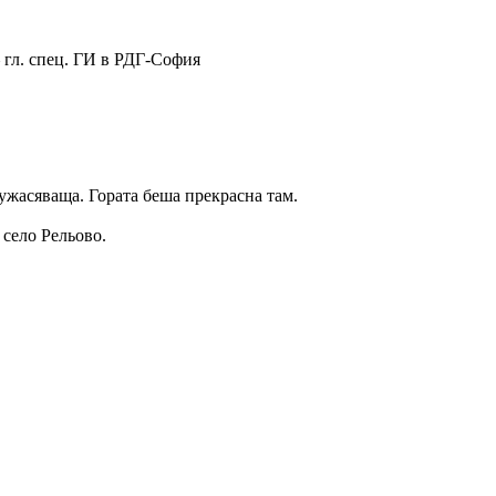
 гл. спец. ГИ в РДГ-София
 ужасяваща. Гората беша прекрасна там.
 село Рельово.