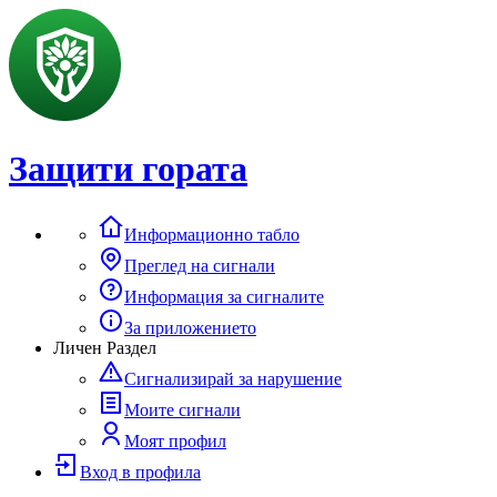
Защити гората
Информационно табло
Преглед на сигнали
Информация за сигналите
За приложението
Личен Раздел
Сигнализирай за нарушение
Моите сигнали
Моят профил
Вход в профила