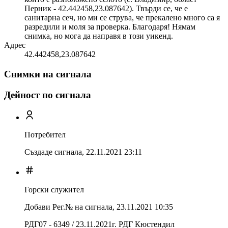
Перник - 42.442458,23.087642). Твърди се, че е
санитарна сеч, но ми се струва, че прекалено много са я
разредили и моля за проверка. Благодаря! Нямам
снимка, но мога да направя в този уикенд.
Адрес
42.442458,23.087642
Снимки на сигнала
Дейност по сигнала
Потребител
Създаде сигнала,
22.11.2021 23:11
Горски служител
Добави Рег.№ на сигнала
,
23.11.2021 10:35
РДГ07 - 6349 / 23.11.2021г. РДГ Кюстендил