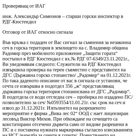
Проверяващ от ИАГ
инж. Александър Симеонов – старши горски инспектор в
РДГ-Кюстендил
Отговор от ИАГ относно сигнала
Във връзка с подаден от Вас сигнал за съмнения за незаконна
сеч в горска територия в землището на с. Владимир община
Радомир през мобилното приложение „Защити гората“
постъпил в РДГ Кюстендил с вх.№ РДГ 07-6349/23.11.2021г.,
Ви уведомявам следното: Служители на РДГ Кюстендил
извършиха проверка на терен съвместно с представител на
ДГС /Държавна горско стопанство/ „Радомир“ на 01.12.2021г.
По така даденото описание от вас в сигнала се установи, че
сечта се извършва в подотдел 356 „ж“ представляващ
държавна горска територия стопанисвана от ДГС „Радомир“.
В подотдела се води отгледна сеч – пробирка по издадено ПС/
позволително за сеч/ №0593554/11.01.21г. със срок на сеч и
извоз до 31.12.2021г. Изпълнител на разрешеното
мероприятие е фирма „Вива лес 02“ ООД с нает лицензиран
лесовъд Виктор Михов. При обхождане на сечището са
констатирани отсечени дървета само от видове разрешени в
ПС и с поставена нужната маркировка съгласно изискванията
на НСГ /наредба за сечите в горите/. Почистването на