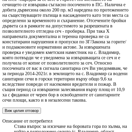
сечището се извършва съгласно посоченото в ПС. Налична е
добита дървесина около 200 пр. м3 наредена по протежението
на съществуващите пътища в насаждението като тези места са
определени за временното и съхранение. Отсечените бройки
дървета са в рамките на допустимото за разрешената в
позволителното отгледна сеч - пробирка. При така X
направената документална и теренна проверка не са
констатирани нарушения и пропуски по ЗГ/Закона за горите/
и подзаконовите нормативни актове. За извършената
проверка е уведомен кметския наместник на с. Владимир,
която потвърди че е уведомена за извършващата се сеч и е
получила от копие от позволителното за сеч. Относно
посочената от вас в сигнала санитарна сеч Ви уведомявам, че
за периода 2014-2021г. в землището на с. Владимир са водени
санитарни сечи в горски територии върху общо 9,6 ха
вследствие повреди от насекомни вредители и пожар. В
същия период са извършени залесявания върху площ от 10,9
ха с фиданки от черен бор в освободените от санитарните
сечи площи, както и в незалесени такива.
Виж целия отговор
Описание от потребител
Става въпрос за изсичане на боровата гора по хълма, на
който е разположено селото (с. Владимир, област