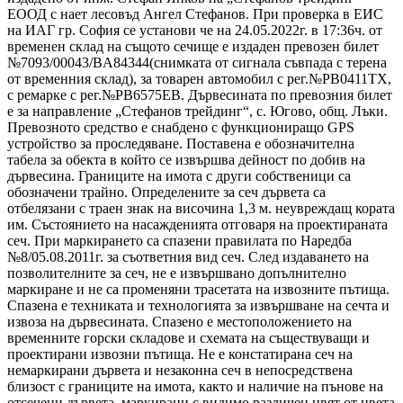
ЕООД с нает лесовъд Ангел Стефанов. При проверка в ЕИС
на ИАГ гр. София се установи че на 24.05.2022г. в 17:36ч. от
временен склад на същото сечище е издаден превозен билет
№7093/00043/BA84344(снимката от сигнала съвпада с терена
от временния склад), за товарен автомобил с рег.№РВ0411ТХ,
с ремарке с рег.№РВ6575ЕВ. Дървесината по превозния билет
е за направление „Стефанов трейдинг“, с. Югово, общ. Лъки.
Превозното средство е снабдено с функциониращо GPS
устройство за проследяване. Поставена е обозначителна
табела за обекта в който се извършва дейност по добив на
дървесина. Границите на имота с други собственици са
обозначени трайно. Определените за сеч дървета са
отбелязани с траен знак на височина 1,3 м. неувреждащ кората
им. Състоянието на насажденията отговаря на проектираната
сеч. При маркирането са спазени правилата по Наредба
№8/05.08.2011г. за съответния вид сеч. След издаването на
позволителните за сеч, не е извършвано допълнително
маркиране и не са променяни трасетата на извозните пътища.
Спазена е техниката и технологията за извършване на сечта и
извоза на дървесината. Спазено е местоположението на
временните горски складове и схемата на съществуващи и
проектирани извозни пътища. Не е констатирана сеч на
немаркирани дървета и незаконна сеч в непосредствена
близост с границите на имота, както и наличие на пънове на
отсечени дървета, маркирани с видимо различен цвят от цвета