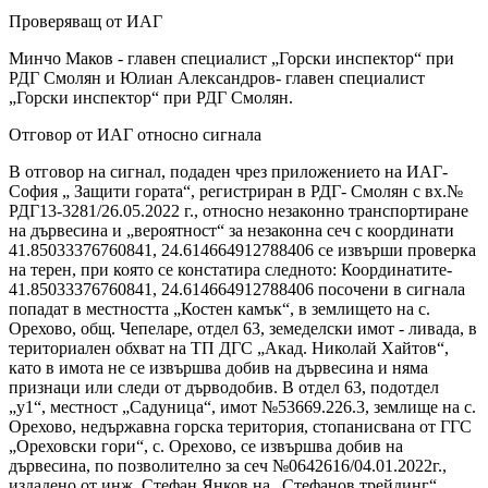
Проверяващ от ИАГ
Минчо Маков - главен специалист „Горски инспектор“ при
РДГ Смолян и Юлиан Александров- главен специалист
„Горски инспектор“ при РДГ Смолян.
Отговор от ИАГ относно сигнала
В отговор на сигнал, подаден чрез приложението на ИАГ-
София „ Защити гората“, регистриран в РДГ- Смолян с вх.№
РДГ13-3281/26.05.2022 г., относно незаконно транспортиране
на дървесина и „вероятност“ за незаконна сеч с координати
41.85033376760841, 24.614664912788406 се извърши проверка
на терен, при която се констатира следното: Координатите-
41.85033376760841, 24.614664912788406 посочени в сигнала
попадат в местността „Костен камък“, в землището на с.
Орехово, общ. Чепеларе, отдел 63, земеделски имот - ливада, в
териториален обхват на ТП ДГС „Акад. Николай Хайтов“,
като в имота не се извършва добив на дървесина и няма
признаци или следи от дърводобив. В отдел 63, подотдел
„у1“, местност „Садуница“, имот №53669.226.3, землище на с.
Орехово, недържавна горска територия, стопанисвана от ГГС
„Ореховски гори“, с. Орехово, се извършва добив на
дървесина, по позволително за сеч №0642616/04.01.2022г.,
издадено от инж. Стефан Янков на „Стефанов трейдинг“