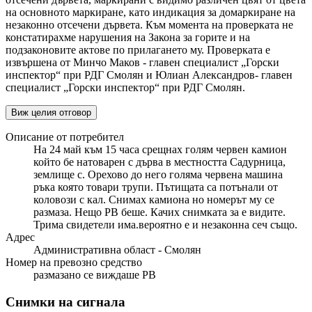
на основното маркиране, като индикация за домаркиране на
незаконно отсечени дървета. Към момента на проверката не
констатирахме нарушения на Закона за горите и на
подзаконовите актове по прилагането му. Проверката е
извършена от Минчо Маков - главен специалист „Горски
инспектор“ при РДГ Смолян и Юлиан Александров- главен
специалист „Горски инспектор“ при РДГ Смолян.
Виж целия отговор
Описание от потребител
На 24 май към 15 часа срещнах голям червен камион
който бе натоварен с дърва в местността Садурница,
землище с. Орехово до него голяма червена машина
ръка която товари трупи. Пътищата са потънали от
коловози с кал. Снимах камиона но номерът му се
размаза. Нещо РВ беше. Качих снимката за е видите.
Трима свидетели има.вероятно е и незаконна сеч също.
Адрес
Административна област - Смолян
Номер на превозно средство
размазано се виждаше РВ
Снимки на сигнала