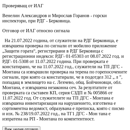
Проверяващ от ИАГ
Венелин Александров и Мирослав Горанов - горски
инспектори, при РДГ - Берковица.
Отговор от ИАГ относно сигнала
На 21.07.2022 година, от служители на РДГ Берковица, е
извършена проверка по сигнали от мобилно приложение
„Защити гората“, регистрирани в РДГ Берковица с
регистрационни индекси: РДГ- 01-05303 от 08.07.2022 год. и
РДГ- 01-5308 от 11.07.2022 година. При проверката е
констатирано, че на 11.07.2022 год., служители на ТП ДГС -
Монтана са извършили проверка на терена по горепосочените
сигнали, при която са констатирали, че в подотдел 312 „ л ”,
попадащ в землището на с. Лехчево, общ. Бойчиновци, обл.
Монтана, е извършена незаконна сеч. За резултатите от
проверката са съставен КП, серия СЗДП и № 005866 от
11.07.2022 год. От служителите на ТП ДГС - Монтана е
извършена инвентаризация на нарушението, изготвена е
сортиментна ведомост, образувана е преписка, която с писмо
и изх. № 238/19.07.2022 год., на ТГ1 ДГС - Мон тана е
изпратена на РП - Монтана по компетентност.
Виж целия отговор