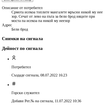
Описание от потребител
Срмота исекоа топлите мангалете мръсни никой му нее
зор. Сечат от лево на пъта за бели брод ияците при
моста па исекоа па никой му неезор
Адрес
Бели брод
Снимки на сигнала
Дейност по сигнала
Потребител
Създаде сигнала,
08.07.2022 16:23
Горски служител
Добави Рег.№ на сигнала
,
11.07.2022 10:36