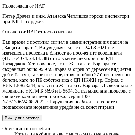
Проверяващ от ИАГ
Петър Драчев и инж. Атанаска Чеплишка горски инспектори
при РДГ Пазарджик
Отговор от ИАГ относно сигнала
Във връзка с постъпил сигнал в административния панел на
„Защити гората”, Ви уведомявам, че на 24.08.2021 г. е
извършена проверка в близост до посочените координати
(41.1554074, 24.14338) от горски инспектори при РДГ -
Пазарджик. Установено е, че на ЖП гара с. Варвара, се
съхраняват общо 95,9 м3 дърва за огрев от дървесен вид летен
дъб и благун, за които са представени общо 27 броя превозни
билети, като по ПБ собственика е ДП НКЖИ гр. София, с
ЕИК 130823243, в т.ч. и на ЖП гара с. Варвара. Дървесината е
маркирана с КГМ Б 5693 и Б 5694. За извършената проверка е
съставен констативен протокол серия Н00
№161396/24.08.2021 г. Нарушения по Закона за горите и
подзаконовата нормативна уредба не са констатирани.
Виж целия отговор
Описание от потребител
Изсипани кубици дърва с много малко маркировка.