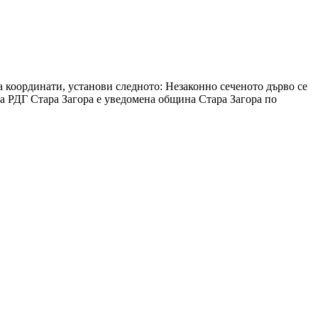
а координати, установи следното: Незаконно сеченото дърво се
на РДГ Стара Загора е уведомена община Стара Загора по