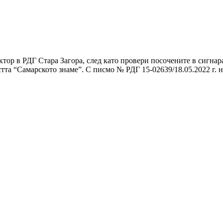
.
ктор в РДГ Стара Загора, след като провери посочените в сигнар
стта “Самарското знаме”. С писмо № РДГ 15-02639/18.05.2022 г. 