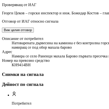
Проверяващ от ИАГ
Георги Цеков – горски инспектор и инж. Божидар Костов – гл
Отговор от ИАГ относно сигнала
Виж целия отговор
Описание от потребител
Натоварената дървесина на камиона е без контролна горс
намиращ се под обор махала барово
Адрес
Намира се село Раненци махала Барово първата пресечка 
Номер на превозно средство
КН9414ВН
Снимки на сигнала
Дейност по сигнала
Потребител