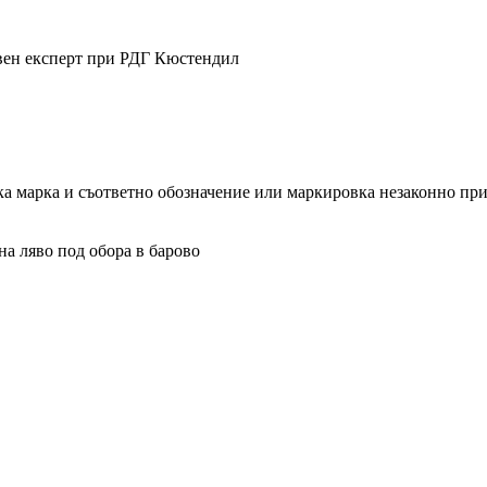
авен експерт при РДГ Кюстендил
ка марка и съответно обозначение или маркировка незаконно при
на ляво под обора в барово