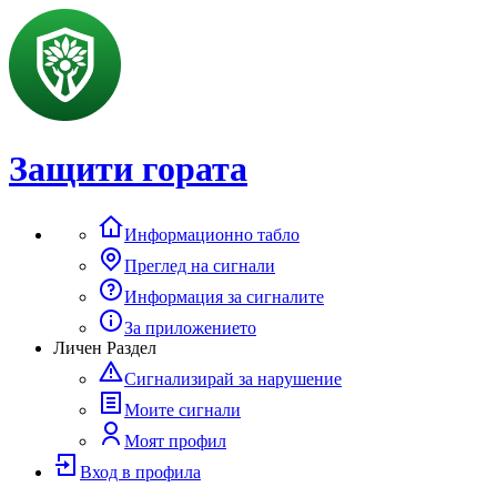
Защити гората
Информационно табло
Преглед на сигнали
Информация за сигналите
За приложението
Личен Раздел
Сигнализирай за нарушение
Моите сигнали
Моят профил
Вход в профила