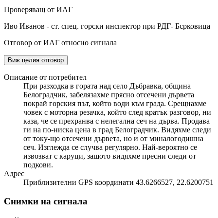
Проверяващ от ИАГ
Иво Иванов - ст. спец. горски инспектор при РДГ- Бсрковица
Отговор от ИАГ относно сигнала
Виж целия отговор
Описание от потребител
При разходка в гората над село Дъбравка, община
Белоградчик, забелязахме прясно отсечени дървета
покрай горския път, който води към града. Срещнахме
човек с моторна резачка, който след кратък разговор, ни
каза, че се прехранва с нелегална сеч на дърва. Продава
ги на по-ниска цена в град Белоградчик. Видяхме следи
от току-що отсечени дървета, но и от миналогодишна
сеч. Изглежда се случва регулярно. Най-вероятно се
извозват с каруци, защото видяхме пресни следи от
подкови.
Адрес
Приблизителни GPS координати 43.6266527, 22.6200751
Снимки на сигнала