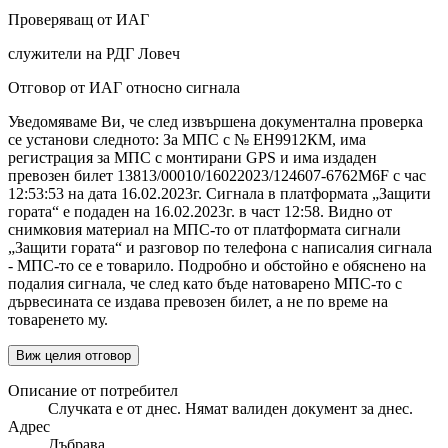
Проверяващ от ИАГ
служители на РДГ Ловеч
Отговор от ИАГ относно сигнала
Уведомяваме Ви, че след извършена документална проверка
се установи следното: За МПС с № ЕН9912КМ, има
регистрация за МПС с монтирани GPS и има издаден
превозен билет 13813/00010/16022023/124607-6762M6F с час
12:53:53 на дата 16.02.2023г. Сигнала в платформата „Защити
гората“ е подаден на 16.02.2023г. в част 12:58. Видно от
снимковия материал на МПС-то от платформата сигнали
„Защити гората“ и разговор по телефона с написалия сигнала
- МПС-то се е товарило. Подробно и обстойно е обяснено на
подалия сигнала, че след като бъде натоварено МПС-то с
дървесината се издава превозен билет, а не по време на
товаренето му.
Виж целия отговор
Описание от потребител
Случката е от днес. Нямат валиден документ за днес.
Адрес
Дъбрава