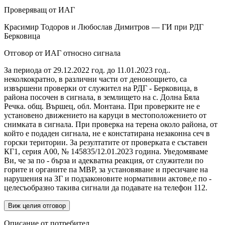
Проверяващ от ИАГ
Красимир Тодоров и Любослав Димитров — ГИ при РДГ
Берковица
Отговор от ИАГ относно сигнала
За периода от 29.12.2022 год. до 11.01.2023 год..
неколкократно, в различни части от денонощието, са
извършени проверки от служител на РДГ - Берковица, в
района посочен в сигнала, в землището на с. Долна Бяла
Речка. общ. Вършец, обл. Монтана. При проверките не е
установено движението на каруци в местоположението от
снимката в сигнала. При проверка на терена около района, от
който е подаден сигнала, не е констатирана незаконна сеч в
горски територии. За резултатите от проверката е съставен
КГ1, серия А00, № 145835/12.01.2023 година. Уведомяваме
Ви, че за по - бърза и адекватна реакция, от служители по
горите и органите па МВР, за установяване и пресичане на
нарушения на ЗГ и подзаконовите нормативни актове,е по -
целесъобразно такива сигнали да подавате на телефон 112.
Виж целия отговор
Описание от потребител