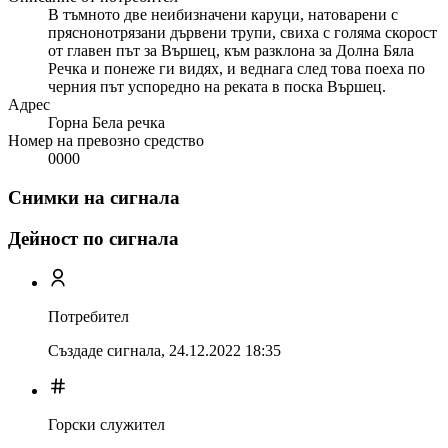
В тъмното две неибизначени каруци, натоварени с
пряснонотрязани дървени трупи, свиха с голяма скорост
от главен път за Вършец, към разклона за Долна Бяла
Речка и понеже ги видях, и веднага след това поеха по
черния път успоредно на реката в поска Вършец.
Адрес
Горна Бела речка
Номер на превозно средство
0000
Снимки на сигнала
Дейност по сигнала
Потребител
Създаде сигнала,
24.12.2022 18:35
Горски служител