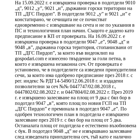
На 15.09.2022 г. е извършена проверка в подотдели 9010
„д”, 9012 „у”, 9021 „и”, държавни горски територии на
ТП „ДГС Пирдоп”. В подотдели 9012 „у” и 9021 „и” е
констатирано, че сечищата не се почистват
едновременно с извършване на сечта и не по указания в
ПС и технологичния план начин. Същото е дадено като
предписание в КП от проверката. На 16.09.2022 г. е
извършена проверка в подотдели 9047 „е”, 9048 „д” и
9048 „в”, държавна горска територия, стопанисвани от
ТП „ДГС Пирдоп”, за които във видеоклип на
gospodari.com е изнесено твърдение за голи петна, в
които е извършена незаконна сеч. От проверката е
установено, че в подотделите са изведени принудителни
сечи, за които има одобрено предписание през 2018 г. с
рег. индекс № РДГ14-5490/12.06.2018 г. и издадени
позволителни за сеч №№ 0447747/02.08.2018 г.,
0447802/02.08.2022 г. и 0447804/02.08.2022 г. През 2019
г. е извършено залесяване на площ от 9 дка с бял бор в
подотдел 9047 „в”, която площ по новия ГСП на ТП
„ДГС Пирдоп” е преминала в подотдел 9047 „е”. По
одобрен технологичен план в подотдела е извършено
залесяване през 2019 г. с бял бор на площ от 5 дка.
Останалата площ от подотдела е естествено възобновена
с бук. В подотдел 9048 „д” не е извършвано залесяване
след изведената принудителна сеч, тъй като е налично