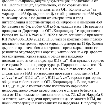
дървета и съпровождащата документация, предоставена от
ОП „Копривщица”, е установено, че по сортиментна
ведомост, изготвена от служител на ОП „Копривщица” са
маркирани 468 бр. дървета от бук с общо количество 636 куб.
м. лежаща маса, а по данни от измерването и след
интерполация и сортиментиране са изброени и измерени 458
бр. дървета от бук с обем 610 куб.м. лежаща маса. По време на
проверка от Директора на ОП „Копривщица” е предоставен
Рапорт вх. № ОП-394/14.09.2022 г. от ст. лесничей с приложен
КП №094800/13.09.2022 г., 11,30 часа за констатирани прясно
поставени контролна горска марка по дънери на 11 бр. букови
дървета с оранжева боя и контролна горска марка, която се
различава от утвърдения образец, както и сеч на 4 бр. дървета
без контролна горска марка и без да има издадено
позволително за сеч в подотдел 9113 „д”. Във връзка с горното
е сезирана Районна прокуратура гр. Пирдоп с писмо с изх. №
РДГ14-8940/16.09.2022 г. На 15.09.2022 г. съвместно със
служители на ИАГ е извършена проверка в подотдели 9113
„л”, „у” и „о”, 9112 „л”, „и”, 9111 „е”, „ж”, горски територии,
общинска собственост на ОП „Копривщица”. В подотдели
9113, „у” и „о” е констатирано извършено маркиране
непосредствено около дерето, като не е спазена буферната
зона от 15 м., съгласно изискването на чл. 72, т.2 от Наредба 8
за сечите, като са дадени предписания да се заличат КГМ, по
начин отговарящ на изискванията на наредбата. В подотдели