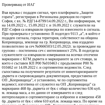
Проверяващ от ИАГ
Във връзка с подаден сигнал, чрез платформата „Защити
гората”, регистриран в Регионална дирекция по горите
София, с вх. № РДГ14-8799/14.09.2022 г., Ви информирам, че
на 14.09.2022 г., 15.09.2022 г. и 16.09.2022 г. служители на
РДГ-София са извършили проверка по изнесеното в сигнала.
При проверката е установено: В подотдел 9113 „а”, в който е
подаден сигнала, горска територия, собственост на община
Копривщица, землище на гр. Копривщица, има издадено
позволително за сеч №0666503/12.05.2022г. за провеждане на
групово – постепенна сеч с интензивност 25%. В подотдела
служителите са извършили измервания на всички отсечени
маркирани с КГМ дървета и маркираните за сеч стоящи, за
което е съставен КП Р00 №010463 с продължение Р00 №
010462 от 14.09.2022 г. и сортиментни ведомости. След
съпоставка на получените резултати от инвентаризираните
дървета и съпровождащата документация, предоставена от
ОП „Копривщица”, е установено, че по сортиментна
ведомост, изготвена от служител на ОП „Копривщица” са
маркирани 468 бр. дървета от бук с общо количество 636 куб.
м. лежаща маса, а по данни от измерването и след
интерполация и сортиментиране са изброени и измерени 458
бр. дървета от бук с обем 610 куб.м. лежаща маса. По време на