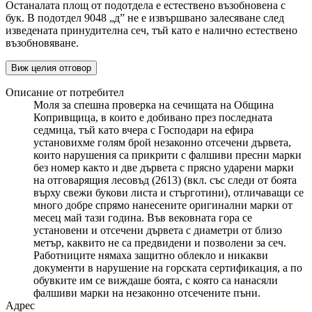
Останалата площ от подотдела е естествено възобновена с
бук. В подотдел 9048 „д” не е извършвано залесяване след
изведената принудителна сеч, тъй като е налично естествено
възобновяване.
Виж целия отговор
Описание от потребител
Моля за спешна проверка на сечищата на Община
Копривщица, в които е добивано през последната
седмица, тъй като вчера с Господари на ефира
установихме голям брой незаконно отсечени дървета,
които нарушения са прикрити с фалшиви пресни марки
без номер както и две дървета с прясно ударени марки
на отговарящия лесовъд (2613) (вкл. със следи от боята
върху свежи букови листа и стърготини), отличаващи се
много добре спрямо нанесените оригинални марки от
месец май тази година. Във вековната гора се
установени и отсечени дървета с диаметри от близо
метър, каквито не са предвидени и позволени за сеч.
Работниците нямаха защитно облекло и никакви
документи в нарушение на горската сертификация, а по
обувките им се виждаше боята, с която са нанасяли
фалшиви марки на незаконно отсечените пъни.
Адрес