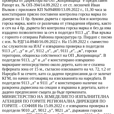
проверка от Директора на ОП „Копривщица” е предоставен
Рапорт вх. № ОП-394/14.09.2022 г. от ст. лесничей Иван
Вълков с приложен КП №094800/13.09.2022 г., 11,30 часа за
констатирани прясно поставени контролна горска марка по
дънери на 11 бр. букови дървета с оранжева боя и контролна
горска марка, която се различава от утвърдения образец, както
и сеч на 4 бр. дървета без контролна горска марка и без да има
издадено позволително за сеч в подотдел 9113 „д”. Във връзка
с горното е сезирана Районна прокуратура гр. Пирдоп с писмо
с изх. № РДГ14-8940/16.09.2022 г. На 15.09.2022 г. съвместно
със служители на ИАГ е извършена проверка в подотдели
9113 „л”, „у” и „о”, 9112 „л”, „и”, 9111 „е”, „ж”, горски
територии, общинска собственост на ОП „Копривщица”. В
подотдели 9113, „у” и „о” е констатирано извършено
маркиране непосредствено около дерето, като не е спазена
буферната зона от 15 м., съгласно изискването на чл. 72, т.2 от
Наредба 8 за сечите, като са дадени предписания да се заличат
КГМ, по начин отговарящ на изискванията на наредбата. В
подотдели 9113 „л” и 9111 „е” е констатирано наличие на
разкроена дървесина на секции и вършина в деретата, като е
дадено предписание същата да бъде премахната.
МИНИСТЕРСТВО НА ЗЕМЕДЕЛИЕТО ИЗПЪЛНИТЕЛНА
АГЕНЦИЯ ПО ГОРИТЕ РЕГИОНАЛНА ДИРЕКЦИЯ ПО
ГОРИТЕ – СОФИЯ На 15.09.2022 г. е извършена проверка в
подотдели 9010 „д”, 9012 „у”, 9021 „и”, държавни горски