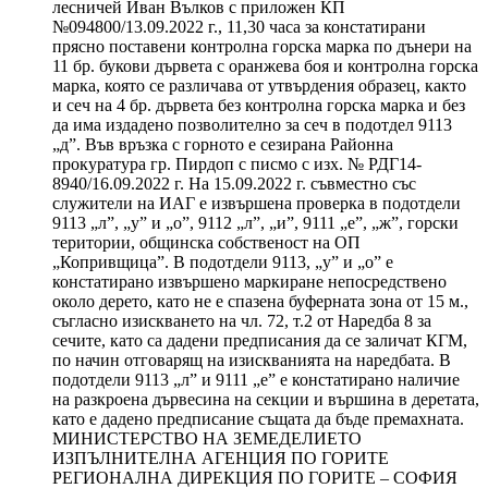
лесничей Иван Вълков с приложен КП
№094800/13.09.2022 г., 11,30 часа за констатирани
прясно поставени контролна горска марка по дънери на
11 бр. букови дървета с оранжева боя и контролна горска
марка, която се различава от утвърдения образец, както
и сеч на 4 бр. дървета без контролна горска марка и без
да има издадено позволително за сеч в подотдел 9113
„д”. Във връзка с горното е сезирана Районна
прокуратура гр. Пирдоп с писмо с изх. № РДГ14-
8940/16.09.2022 г. На 15.09.2022 г. съвместно със
служители на ИАГ е извършена проверка в подотдели
9113 „л”, „у” и „о”, 9112 „л”, „и”, 9111 „е”, „ж”, горски
територии, общинска собственост на ОП
„Копривщица”. В подотдели 9113, „у” и „о” е
констатирано извършено маркиране непосредствено
около дерето, като не е спазена буферната зона от 15 м.,
съгласно изискването на чл. 72, т.2 от Наредба 8 за
сечите, като са дадени предписания да се заличат КГМ,
по начин отговарящ на изискванията на наредбата. В
подотдели 9113 „л” и 9111 „е” е констатирано наличие
на разкроена дървесина на секции и вършина в деретата,
като е дадено предписание същата да бъде премахната.
МИНИСТЕРСТВО НА ЗЕМЕДЕЛИЕТО
ИЗПЪЛНИТЕЛНА АГЕНЦИЯ ПО ГОРИТЕ
РЕГИОНАЛНА ДИРЕКЦИЯ ПО ГОРИТЕ – СОФИЯ