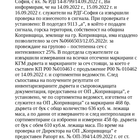
София, с вх. № РДГ14-8799/14.09.2022 г., Ви
информирам, че на 14.09.2022 г., 15.09.2022 г. и
16.09.2022 г. служители на РДГ-София са извършили
проверка по изнесеното в сигнала. При проверката е
установено: В подотдел 9113 „а”, в който е подаден
сигнала, горска територия, собственост на община
Копривщица, землище на гр. Копривщица, има издадено
позволително за сеч №0666503/12.05.2022г. за
провеждане на групово – постепенна сеч с
интензивност 25%. В подотдела служителите са
извършили измервания на всички отсечени маркирани с
КГМ дървета и маркираните за сеч стоящи, за което е
съставен КП Р00 №010463 с продължение Р00 № 010462
от 14.09.2022 г. и сортиментни ведомости. След
съпоставка на получените резултати от
инвентаризираните дървета и съпровождащата
документация, предоставена от ОП „Копривщица”, е
установено, че по сортиментна ведомост, изготвена от
служител на ОП „Копривщица” са маркирани 468 бр.
дървета от бук с общо количество 636 куб. м. лежаща
маса, а по данни от измерването и след интерполация и
сортиментиране са изброени и измерени 458 бр. дървета
от бук с обем 610 куб.м. лежаща маса. По време на
проверка от Директора на ОП „Копривщица” е
предоставен Рапорт вх. № ОП-394/14.09.2022 г. от ст.