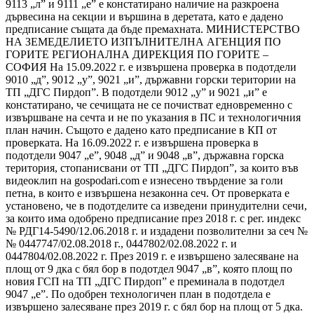
9113 „л” и 9111 „е” е констатирано наличие на разкроена
дървесина на секции и вършина в деретата, като е дадено
предписание същата да бъде премахната. МИНИСТЕРСТВО
НА ЗЕМЕДЕЛИЕТО ИЗПЪЛНИТЕЛНА АГЕНЦИЯ ПО
ГОРИТЕ РЕГИОНАЛНА ДИРЕКЦИЯ ПО ГОРИТЕ –
СОФИЯ На 15.09.2022 г. е извършена проверка в подотдели
9010 „д”, 9012 „у”, 9021 „и”, държавни горски територии на
ТП „ДГС Пирдоп”. В подотдели 9012 „у” и 9021 „и” е
констатирано, че сечищата не се почистват едновременно с
извършване на сечта и не по указания в ПС и технологичния
план начин. Същото е дадено като предписание в КП от
проверката. На 16.09.2022 г. е извършена проверка в
подотдели 9047 „е”, 9048 „д” и 9048 „в”, държавна горска
територия, стопанисвани от ТП „ДГС Пирдоп”, за които във
видеоклип на gospodari.com е изнесено твърдение за голи
петна, в които е извършена незаконна сеч. От проверката е
установено, че в подотделите са изведени принудителни сечи,
за които има одобрено предписание през 2018 г. с рег. индекс
№ РДГ14-5490/12.06.2018 г. и издадени позволителни за сеч №
№ 0447747/02.08.2018 г., 0447802/02.08.2022 г. и
0447804/02.08.2022 г. През 2019 г. е извършено залесяване на
площ от 9 дка с бял бор в подотдел 9047 „в”, която площ по
новия ГСП на ТП „ДГС Пирдоп” е преминала в подотдел
9047 „е”. По одобрен технологичен план в подотдела е
извършено залесяване през 2019 г. с бял бор на площ от 5 дка.