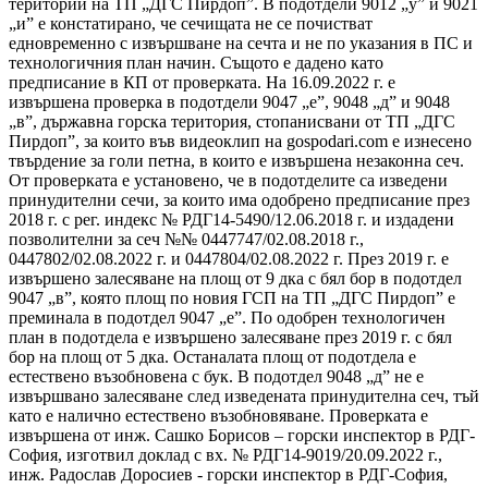
територии на ТП „ДГС Пирдоп”. В подотдели 9012 „у” и 9021
„и” е констатирано, че сечищата не се почистват
едновременно с извършване на сечта и не по указания в ПС и
технологичния план начин. Същото е дадено като
предписание в КП от проверката. На 16.09.2022 г. е
извършена проверка в подотдели 9047 „е”, 9048 „д” и 9048
„в”, държавна горска територия, стопанисвани от ТП „ДГС
Пирдоп”, за които във видеоклип на gospodari.com е изнесено
твърдение за голи петна, в които е извършена незаконна сеч.
От проверката е установено, че в подотделите са изведени
принудителни сечи, за които има одобрено предписание през
2018 г. с рег. индекс № РДГ14-5490/12.06.2018 г. и издадени
позволителни за сеч №№ 0447747/02.08.2018 г.,
0447802/02.08.2022 г. и 0447804/02.08.2022 г. През 2019 г. е
извършено залесяване на площ от 9 дка с бял бор в подотдел
9047 „в”, която площ по новия ГСП на ТП „ДГС Пирдоп” е
преминала в подотдел 9047 „е”. По одобрен технологичен
план в подотдела е извършено залесяване през 2019 г. с бял
бор на площ от 5 дка. Останалата площ от подотдела е
естествено възобновена с бук. В подотдел 9048 „д” не е
извършвано залесяване след изведената принудителна сеч, тъй
като е налично естествено възобновяване. Проверката е
извършена от инж. Сашко Борисов – горски инспектор в РДГ-
София, изготвил доклад с вх. № РДГ14-9019/20.09.2022 г.,
инж. Радослав Доросиев - горски инспектор в РДГ-София,