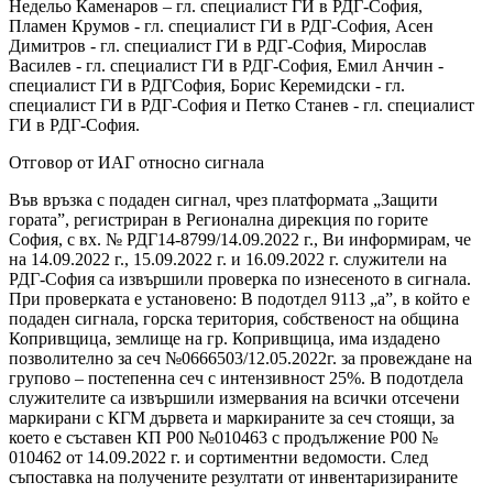
Недельо Каменаров – гл. специалист ГИ в РДГ-София,
Пламен Крумов - гл. специалист ГИ в РДГ-София, Асен
Димитров - гл. специалист ГИ в РДГ-София, Мирослав
Василев - гл. специалист ГИ в РДГ-София, Емил Анчин -
специалист ГИ в РДГСофия, Борис Керемидски - гл.
специалист ГИ в РДГ-София и Петко Станев - гл. специалист
ГИ в РДГ-София.
Отговор от ИАГ относно сигнала
Във връзка с подаден сигнал, чрез платформата „Защити
гората”, регистриран в Регионална дирекция по горите
София, с вх. № РДГ14-8799/14.09.2022 г., Ви информирам, че
на 14.09.2022 г., 15.09.2022 г. и 16.09.2022 г. служители на
РДГ-София са извършили проверка по изнесеното в сигнала.
При проверката е установено: В подотдел 9113 „а”, в който е
подаден сигнала, горска територия, собственост на община
Копривщица, землище на гр. Копривщица, има издадено
позволително за сеч №0666503/12.05.2022г. за провеждане на
групово – постепенна сеч с интензивност 25%. В подотдела
служителите са извършили измервания на всички отсечени
маркирани с КГМ дървета и маркираните за сеч стоящи, за
което е съставен КП Р00 №010463 с продължение Р00 №
010462 от 14.09.2022 г. и сортиментни ведомости. След
съпоставка на получените резултати от инвентаризираните