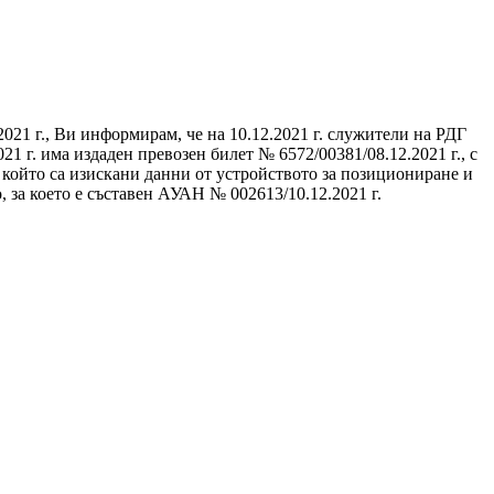
021 г., Ви информирам, че на 10.12.2021 г. служители на РДГ
1 г. има издаден превозен билет № 6572/00381/08.12.2021 г., с
 който са изискани данни от устройството за позициониране и
за което е съставен АУАН № 002613/10.12.2021 г.