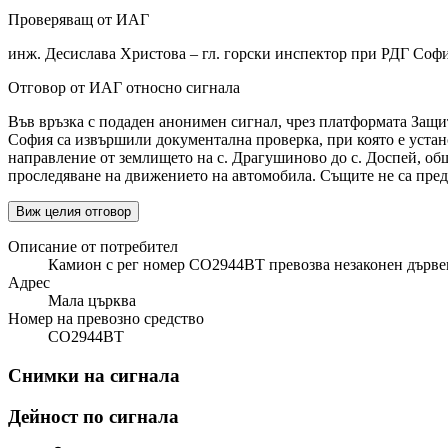
Проверяващ от ИАГ
инж. Десислава Христова – гл. горски инспектор при РДГ Соф
Отговор от ИАГ относно сигнала
Във връзка с подаден анонимен сигнал, чрез платформата Защит
София са извършили документална проверка, при която е установ
направление от землището на с. Драгушиново до с. Доспей, общ
проследяване на движението на автомобила. Същите не са пред
Виж целия отговор
Описание от потребител
Камион с рег номер СО2944ВТ превозва незаконен дърве
Адрес
Мала църква
Номер на превозно средство
СО2944ВТ
Снимки на сигнала
Дейност по сигнала