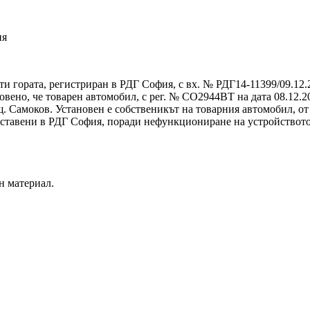
ия
и гората, регистриран в РДГ София, с вх. № РДГ14-11399/09.12.2
ено, че товарен автомобил, с рег. № СО2944ВТ на дата 08.12.202
. Самоков. Установен е собственикът на товарния автомобил, от
ставени в РДГ София, поради нефункциониране на устройството, 
н материал.