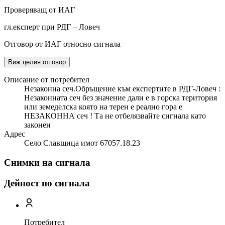
Проверяващ от ИАГ
гл.експерт при РДГ – Ловеч
Отговор от ИАГ относно сигнала
Виж целия отговор
Описание от потребител
Незаконна сеч.Обръщение към експертите в РДГ-Ловеч :
Незаконната сеч без значение дали е в горска територия
или земеделска която на терен е реално гора е
НЕЗАКОННА сеч ! Та не отбелязвайте сигнала като
законен
Адрес
Село Славщица имот 67057.18.23
Снимки на сигнала
Дейност по сигнала
Потребител