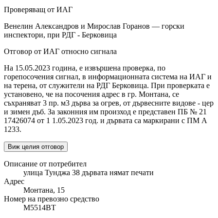
Проверяващ от ИАГ
Венелин Александров и Мирослав Горанов — горски
инспектори, при РДГ - Берковица
Отговор от ИАГ относно сигнала
На 15.05.2023 година, е извършена проверка, по
горепосочения сигнал, в информационната система на ИАГ и
на терена, от служители на РДГ Берковица. При проверката е
установено, че на посочения адрес в гр. Монтана, се
съхраняват 3 пр. м3 дърва за огрев, от дървесните видове - цер
и зимен дъб. За законния им произход е представен ПБ № 21
17426074 от 1 1.05.2023 год. и дървата са маркирани с ПМ А
1233.
Виж целия отговор
Описание от потребител
улица Тунджа 38 дървата нямат печати
Адрес
Монтана, 15
Номер на превозно средство
М5514ВТ