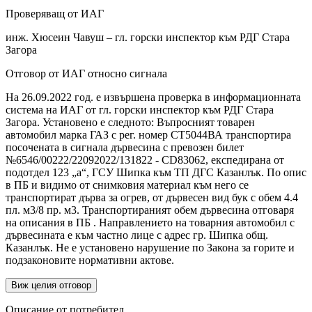
Проверяващ от ИАГ
инж. Хюсеин Чавуш – гл. горски инспектор към РДГ Стара
Загора
Отговор от ИАГ относно сигнала
На 26.09.2022 год. е извършена проверка в информационната
система на ИАГ от гл. горски инспектор към РДГ Стара
Загора. Установено е следното: Въпросният товарен
автомобил марка ГАЗ с рег. номер СТ5044ВА транспортира
посочената в сигнала дървесина с превозен билет
№6546/00222/22092022/131822 - CD83062, експедирана от
подотдел 123 „а“, ГСУ Шипка към ТП ДГС Казанлък. По опис
в ПБ и видимо от снимковия материал към него се
транспортират дърва за огрев, от дървесен вид бук с обем 4.4
пл. м3/8 пр. м3. Транспортираният обем дървесина отговаря
на описания в ПБ . Направлението на товарния автомобил с
дървесината е към частно лице с адрес гр. Шипка общ.
Казанлък. Не е установено нарушение по Закона за горите и
подзаконовите нормативни актове.
Виж целия отговор
Описание от потребител