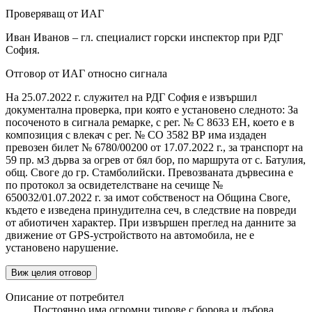
Проверяващ от ИАГ
Иван Иванов – гл. специалист горски инспектор при РДГ
София.
Отговор от ИАГ относно сигнала
На 25.07.2022 г. служител на РДГ София е извършил
документална проверка, при която е установено следното: За
посоченото в сигнала ремарке, с рег. № С 8633 ЕН, което е в
композиция с влекач с рег. № СО 3582 ВР има издаден
превозен билет № 6780/00200 от 17.07.2022 г., за транспорт на
59 пр. м3 дърва за огрев от бял бор, по маршрута от с. Батулия,
общ. Своге до гр. Стамболийски. Превозваната дървесина е
по протокол за освидетелстване на сечище №
650032/01.07.2022 г. за имот собственост на Община Своге,
където е изведена принудителна сеч, в следствие на повреди
от абиотичен характер. При извършен преглед на данните за
движение от GPS-устройството на автомобила, не е
установено нарушение.
Виж целия отговор
Описание от потребител
Постоянно има огромни тирове с борова и дъбова