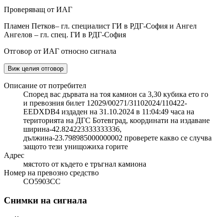
Проверяващ от ИАГ
Пламен Петков– гл. специалист ГИ в РДГ-София и Ангел
Ангелов – гл. спец. ГИ в РДГ-София
Отговор от ИАГ относно сигнала
Виж целия отговор
Описание от потребител
Според вас дървата на тоя камион са 3,30 кубика ето го
и превозния билет 12029/00271/31102024/110422-
EEDXDB4 издаден на 31.10.2024 в 11:04:49 часа на
територията на ДГС Ботевград, координати на издаване
ширина-42.824223333333336,
дължина-23.798985000000002 проверете какво се случва
защото тези унищожиха горите
Адрес
мястото от където е тръгнал камиона
Номер на превозно средство
СО5903СС
Снимки на сигнала