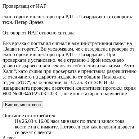
Проверяващ от ИАГ
екип горски инспектори при РДГ – Пазарджик с отговорник
техн. Петър Драчев
Отговор от ИАГ относно сигнала
Във връзка с постъпил сигнал в административния панел на
„Защити гората”, Ви уведомявам, че е извършена проверка от
екип горски инспектори при РДГ – Пазарджик . При
проверката е установено, че е отрязано 1 брой изсъхнало
дърво от дървесен вид секвоя от собственика на фирма „Ауто
Халп“, като същия при проверката е представил разрешително
за отсичането на дървото издадено от община Пазарджик,
отдел „УОС“, на основание чл. 32, ал. 3 от ЗОСИ. За
извършената проверка е изготвен констативен протокол серия
Н00 No003461/25.03.2023 г., не е констатирано нарушение.
Виж целия отговор
Описание от потребител
На 26.03 в 16.00 часа минавах по пътя и видях това
което е на снимките. Потресен съм как вековни дървета
се режат с лекота
Адрес