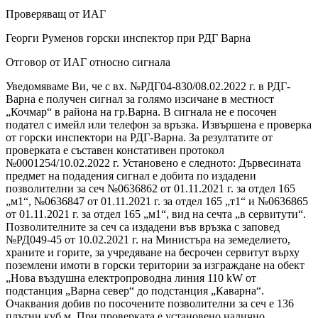
Проверяващ от ИАГ
Георги Руменов горски инспектор при РДГ Варна
Отговор от ИАГ относно сигнала
Уведомяваме Ви, че с вх. №РДГ04-830/08.02.2022 г. в РДГ-
Варна е получен сигнал за голямо изсичане в местност
„Кочмар“ в района на гр.Варна. В сигнала не е посочен
подател с имейл или телефон за връзка. Извършена е проверка
от горски инспектори на РДГ-Варна. За резултатите от
проверката е съставен констативен протокол
№0001254/10.02.2022 г. Установено е следното: Дървесината
предмет на подадения сигнал е добита по издадени
позволителни за сеч №0636862 от 01.11.2021 г. за отдел 165
„м1“, №0636847 от 01.11.2021 г. за отдел 165 „т1“ и №0636865
от 01.11.2021 г. за отдел 165 „м1“, вид на сечта „в сервитути“.
Позволителните за сеч са издадени във връзка с заповед
№РД049-45 от 10.02.2021 г. на Министъра на земеделието,
храните и горите, за учредяване на бесрочен сервитут върху
поземлени имоти в горски територии за изграждане на обект
„Нова въздушна електропроводна линия 110 kW от
подстанция „Варна север“ до подстанция „Каварна“.
Очаквания добив по посочените позволителни за сеч е 136
плътни куб.м. При проверката е установено налично