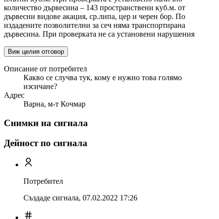
количество дървесина – 143 пространствени куб.м. от
дървесни видове акация, ср.липа, цер и черен бор. По
издадените позволителни за сеч няма транспортирана
дървесина. При проверката не са установени нарушения
Виж целия отговор
Описание от потребител
Какво се случва тук, кому е нужно това голямо
изсичане?
Адрес
Варна, м-т Кочмар
Снимки на сигнала
Дейност по сигнала
Потребител
Създаде сигнала,
07.02.2022 17:26