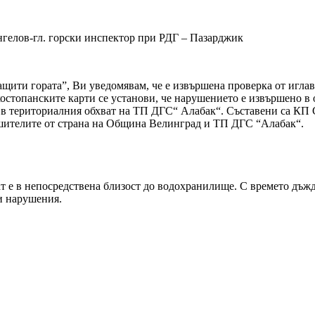
нгелов-гл. горски инспектор при РДГ – Пазарджик
щити гората”, Ви уведомявам, че е извършена проверка от иглав
остопанските карти се установи, че нарушението е извършено в 
е в териториалния обхват на ТП ДГС“ Алабак“. Съставени са КП
шителите от страна на Община Велинград и ТП ДГС “Алабак“.
т е в непосредствена близост до водохранилище. С времето дъждо
зи нарушения.