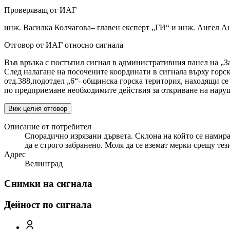
Проверяващ от ИАГ
инж. Василка Колчагова– главен експерт „ГИ“ и инж. Ангел А
Отговор от ИАГ относно сигнала
Във връзка с постъпил сигнал в административния панел на „За
След налагане на посочените координати в сигнала върху горск
отд.388,подотдел „6“- общинска горска територия, находящи с
по предприемане необходимите действия за откриване на нару
Виж целия отговор
Описание от потребител
Спорадично изрязани дървета. Склона на който се намира
да е строго забранено. Моля да се вземат мерки срещу те
Адрес
Велинград
Снимки на сигнала
Дейност по сигнала