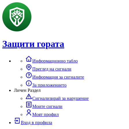
Защити гората
Информационно табло
Преглед на сигнали
Информация за сигналите
За приложението
Личен Раздел
Сигнализирай за нарушение
Моите сигнали
Моят профил
Вход в профила