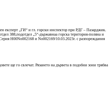
ен експерт „ГИ“ и гл. горски инспектор при РДГ – Пазарджик.
отдел 388,подотдел „5“-държавнаа горска територия-поляна и
 Серия Н00No002168 и No002169/10.03.2023г. с разпореждания
вете ще го свлечат. Рязането на дървета в подобни зони трябва