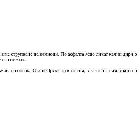
, има струпване на камиони. По асфалта ясно личат кални дири о
е на снимки.
ия по посока Старо Оряхово) в гората, вдясто от пътя, която п