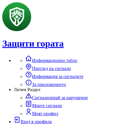
Защити гората
Информационно табло
Преглед на сигнали
Информация за сигналите
За приложението
Личен Раздел
Сигнализирай за нарушение
Моите сигнали
Моят профил
Вход в профила