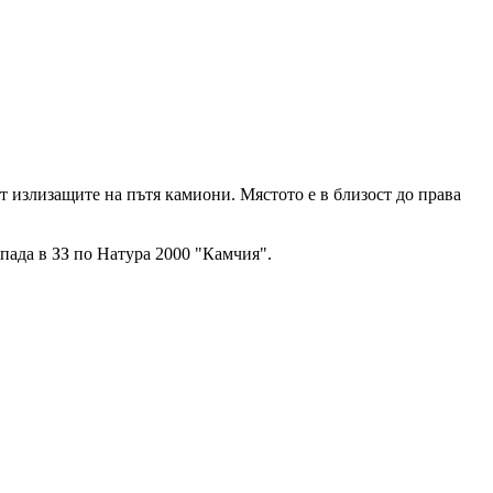
т излизащите на пътя камиони. Мястото е в близост до права
опада в ЗЗ по Натура 2000 "Камчия".