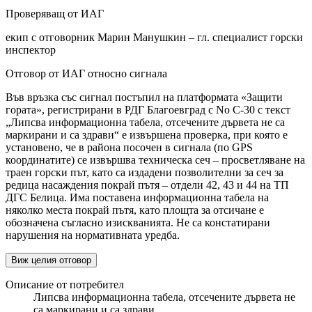
Проверяващ от ИАГ
екип с отговорник Марин Манушкин – гл. специалист горски
инспектор
Отговор от ИАГ относно сигнала
Във връзка със сигнал постъпил на платформата «Защити
гората», регистрирани в РДГ Благоевград с No С-30 с текст
„Липсва информационна табела, отсечените дървета не са
маркирани и са здрави“ е извършена проверка, при която е
установено, че в района посочен в сигнала (по GPS
координатите) се извършва техническа сеч – просветляване на
траен горски път, като са издадени позволителни за сеч за
редица насаждения покрай пътя – отдели 42, 43 и 44 на ТП
ДГС Белица. Има поставена информационна табела на
няколко места покрай пътя, като площта за отсичане е
обозначена съгласно изискванията. Не са констатирани
нарушения на нормативната уредба.
Виж целия отговор
Описание от потребител
Липсва информационна табела, отсечените дървета не
са маркирани и са здрави.